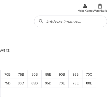
Mein Konto
Warenkorb
hwarz
70B
75B
80B
85B
90B
95B
70C
75D
80D
85D
95D
70E
75E
80E