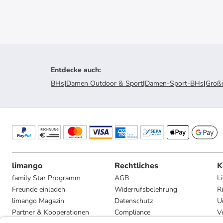
Entdecke auch
:
BHs
|
Damen Outdoor & Sport
|
Damen-Sport-BHs
|
Groß
limango
Rechtliches
K
family Star Programm
AGB
L
Freunde einladen
Widerrufsbelehrung
R
limango Magazin
Datenschutz
U
Partner & Kooperationen
Compliance
V