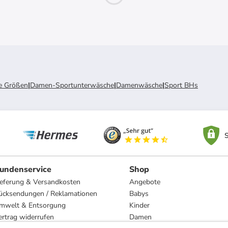
e Größen
|
Damen-Sportunterwäsche
|
Damenwäsche
|
Sport BHs
S
undenservice
Shop
ieferung & Versandkosten
Angebote
ücksendungen / Reklamationen
Babys
mwelt & Entsorgung
Kinder
ertrag widerrufen
Damen