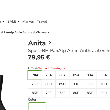
g
SALE
Marken
Travel
H PanAlp Air in Anthrazit/Schwarz
Anita
Sport-BH PanAlp Air in Anthrazit/Sc
79,95 €
Größe
Nur noch 3 verfügbar
70A
75A
80A
85A
90A
95A
75C
80C
85C
90C
95C
70D
85E
70F
75F
80F
85F
90D
Color