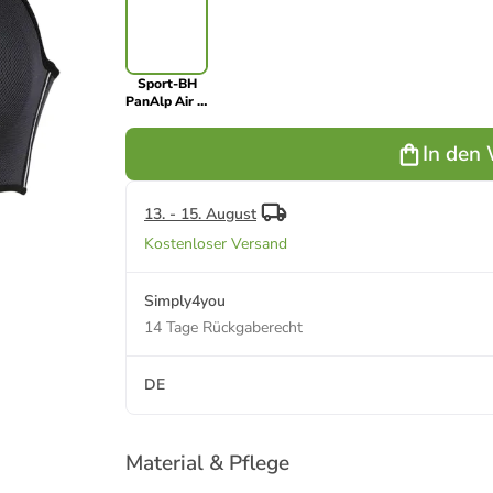
Sport-BH
PanAlp Air in
Anthrazit/Schwarz
In den
13. - 15. August
Kostenloser Versand
Simply4you
14 Tage Rückgaberecht
DE
Material & Pflege