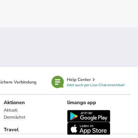
Help Center
ichere Verbindung
Jetzt auch per Live-Chat erreichbar!
Aktionen
limango app
Aktuell
Demnächst
Travel
Reiseangebote