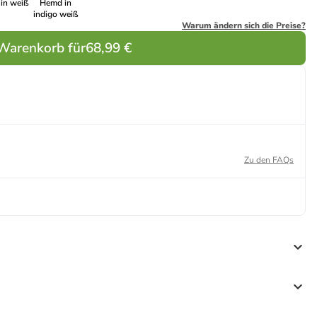
in weiß
Hemd in
indigo weiß
Warum ändern sich die Preise?
 Warenkorb für
68,99 €
Zu den FAQs