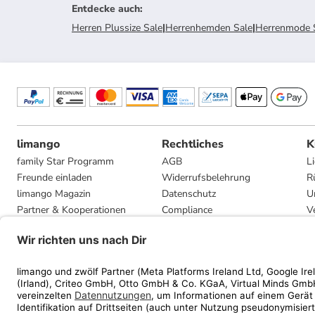
Entdecke auch
:
Herren Plussize Sale
|
Herrenhemden Sale
|
Herrenmode 
limango
Rechtliches
K
family Star Programm
AGB
L
Freunde einladen
Widerrufsbelehrung
R
limango Magazin
Datenschutz
U
Partner & Kooperationen
Compliance
V
Jobs
Impressum
G
Presse
Privatsphäre-Einstellungen
Mediadaten
Geschenkgutscheinbedingungen