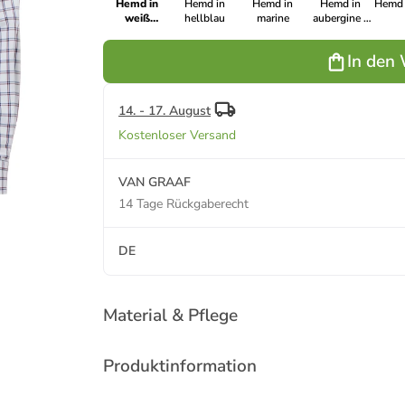
Hemd in
Hemd in
Hemd in
Hemd in
Hemd 
weiß
hellblau
marine
aubergine -
mehrfarbig
0007
In den
14. - 17. August
Kostenloser Versand
VAN GRAAF
14 Tage Rückgaberecht
DE
Material & Pflege
Produktinformation