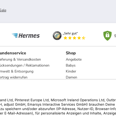
Sale
S
undenservice
Shop
ieferung & Versandkosten
Angebote
ücksendungen / Reklamationen
Babys
mwelt & Entsorgung
Kinder
ertrag widerrufen
Damen
esetzliche Gewährleistung und Reparatur
Herren
Wohnen
Trachten
Marken