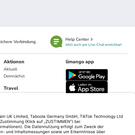
Help Center
ichere Verbindung
Jetzt auch per Live-Chat erreichbar!
Aktionen
limango app
Aktuell
Demnächst
Travel
Reiseangebote