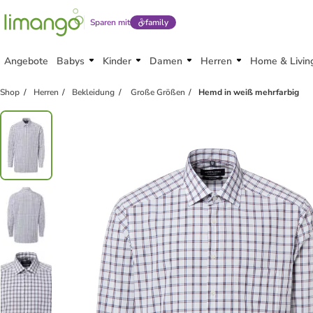
Sparen mit
family
Angebote
Babys
Kinder
Damen
Herren
Home & Livin
Shop
Herren
Bekleidung
Große Größen
Hemd in weiß mehrfarbig