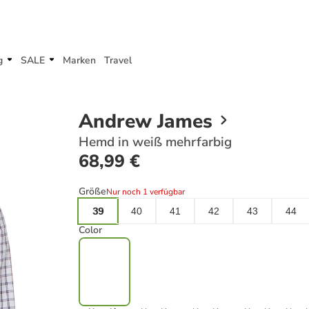
g
SALE
Marken
Travel
Andrew James
Hemd in weiß mehrfarbig
68,99 €
Größe
Nur noch 1 verfügbar
39
40
41
42
43
44
Color