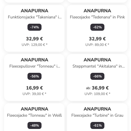
ANAPURNA
ANAPURNA
Funktionsjacke "Takeniana" in
Fleecejacke "Tedenana" in Pink
Dunkelblau
-
74
%
-
62
%
32,99 €
32,99 €
UVP
:
129,00 €
*
UVP
:
89,00 €
*
ANAPURNA
ANAPURNA
Fleecepullover "Tonneau" in
Steppmantel ''Akitalana'' in
Schwarz
Rot
-
56
%
-
66
%
16,99 €
36,99 €
ab
:
UVP
:
39,00 €
*
UVP
:
109,00 €
*
ANAPURNA
ANAPURNA
Fleecejacke "Tonneau" in Weiß
Fleecejacke "Turbine" in Grau
-
48
%
-
61
%