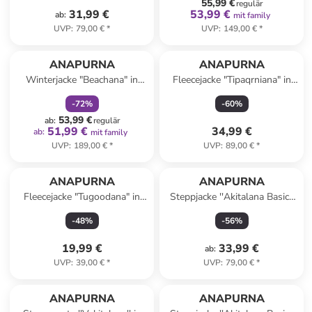
55,99 €
regulär
31,99 €
53,99 €
ab
:
mit family
UVP
:
79,00 €
*
UVP
:
149,00 €
*
family
rabatt
ANAPURNA
ANAPURNA
Winterjacke "Beachana" in
Fleecejacke "Tipaqrniana" in
Grau
Grün
-
72
%
-
60
%
53,99 €
ab
:
regulär
51,99 €
34,99 €
ab
:
mit family
UVP
:
189,00 €
*
UVP
:
89,00 €
*
ANAPURNA
ANAPURNA
Fleecejacke "Tugoodana" in
Steppjacke ''Akitalana Basic''
Grün
in Rot
-
48
%
-
56
%
19,99 €
33,99 €
ab
:
UVP
:
39,00 €
*
UVP
:
79,00 €
*
ANAPURNA
ANAPURNA