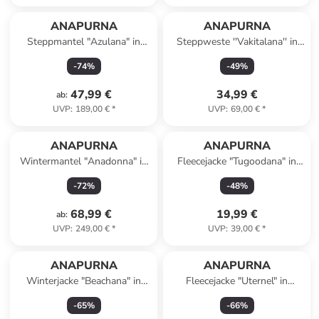
ANAPURNA
ANAPURNA
Steppmantel "Azulana" in
Steppweste ''Vakitalana'' in
Khaki
Dunkelblau
-
74
%
-
49
%
47,99 €
34,99 €
ab
:
UVP
:
189,00 €
*
UVP
:
69,00 €
*
ANAPURNA
ANAPURNA
Wintermantel "Anadonna" in
Fleecejacke "Tugoodana" in
Dunkelblau
Bordeaux
-
72
%
-
48
%
68,99 €
19,99 €
ab
:
UVP
:
249,00 €
*
UVP
:
39,00 €
*
ANAPURNA
ANAPURNA
Winterjacke "Beachana" in
Fleecejacke "Uternel" in
Khaki
Schwarz
-
65
%
-
66
%