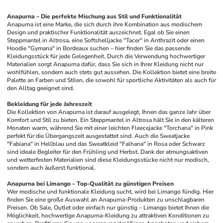
Anapurna – Die perfekte Mischung aus Stil und Funktionalität
Anapurna ist eine Marke, die sich durch ihre Kombination aus modischem 
Design und praktischer Funktionalität auszeichnet. Egal ob Sie einen 
Steppmantel in Altrosa, eine Softshelljacke "Tacer" in Anthrazit oder einen 
Hoodie "Gymana" in Bordeaux suchen – hier finden Sie das passende 
Kleidungsstück für jede Gelegenheit. Durch die Verwendung hochwertiger 
Materialien sorgt Anapurna dafür, dass Sie sich in Ihrer Kleidung nicht nur 
wohlfühlen, sondern auch stets gut aussehen. Die Kollektion bietet eine breite 
Palette an Farben und Stilen, die sowohl für sportliche Aktivitäten als auch für 
den Alltag geeignet sind.
Bekleidung für jede Jahreszeit
Die Kollektion von Anapurna ist darauf ausgelegt, Ihnen das ganze Jahr über 
Komfort und Stil zu bieten. Ein Steppmantel in Altrosa hält Sie in den kälteren 
Monaten warm, während Sie mit einer leichten Fleecejacke "Torchana" in Pink 
perfekt für die Übergangszeit ausgestattet sind. Auch die Sweatjacke 
"Fabiana" in Hellblau und das Sweatkleid "Falhana" in Rosa oder Schwarz 
sind ideale Begleiter für den Frühling und Herbst. Dank der atmungsaktiven 
und wetterfesten Materialien sind diese Kleidungsstücke nicht nur modisch, 
sondern auch äußerst funktional.
Anapurna bei Limango – Top-Qualität zu günstigen Preisen
Wer modische und funktionale Kleidung sucht, wird bei Limango fündig. Hier 
finden Sie eine große Auswahl an Anapurna-Produkten zu unschlagbaren 
Preisen. Ob Sale, Outlet oder einfach nur günstig – Limango bietet Ihnen die 
Möglichkeit, hochwertige Anapurna-Kleidung zu attraktiven Konditionen zu 