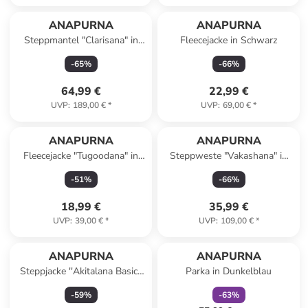
ANAPURNA
ANAPURNA
Steppmantel "Clarisana" in
Fleecejacke in Schwarz
Schwarz
-
65
%
-
66
%
64,99 €
22,99 €
UVP
:
189,00 €
*
UVP
:
69,00 €
*
ANAPURNA
ANAPURNA
Fleecejacke "Tugoodana" in
Steppweste "Vakashana" in
Braun
Khaki
-
51
%
-
66
%
18,99 €
35,99 €
UVP
:
39,00 €
*
UVP
:
109,00 €
*
family
rabatt
ANAPURNA
ANAPURNA
Steppjacke ''Akitalana Basic''
Parka in Dunkelblau
in Pink
-
59
%
-
63
%