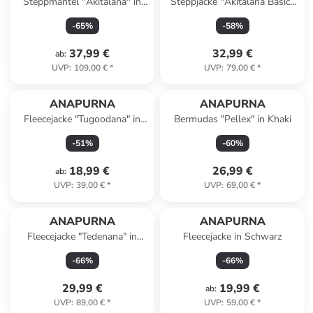
Steppmantel ''Akitalana'' in
Steppjacke ''Akitalana Basic''
Grau
in Dunkelblau
-
65
%
-
58
%
37,99 €
32,99 €
ab
:
UVP
:
109,00 €
*
UVP
:
79,00 €
*
ANAPURNA
ANAPURNA
Fleecejacke "Tugoodana" in
Bermudas "Pellex" in Khaki
Lila
-
51
%
-
60
%
18,99 €
26,99 €
ab
:
UVP
:
39,00 €
*
UVP
:
69,00 €
*
ANAPURNA
ANAPURNA
Fleecejacke "Tedenana" in
Fleecejacke in Schwarz
Hellgrau
-
66
%
-
66
%
29,99 €
19,99 €
ab
:
UVP
:
89,00 €
*
UVP
:
59,00 €
*