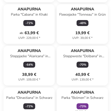
ANAPURNA
ANAPURNA
Parka "Cabana" in Khaki
Fleecejacke ''Tonneau'' in Grün
-
72
%
-
48
%
63,99 €
19,99 €
ab
:
UVP
:
229,00 €
*
UVP
:
39,00 €
*
ANAPURNA
ANAPURNA
Steppjacke "Alaricana" in
Steppweste "Dolbana" in
Bordeaux
Anthrazit
-
64
%
-
70
%
38,99 €
40,99 €
UVP
:
109,00 €
*
UVP
:
139,00 €
*
family
rabatt
ANAPURNA
ANAPURNA
Parka "Dinastiana" in Schwarz
Parka "Bolmen" in Schwarz
-
72
%
-
73
%