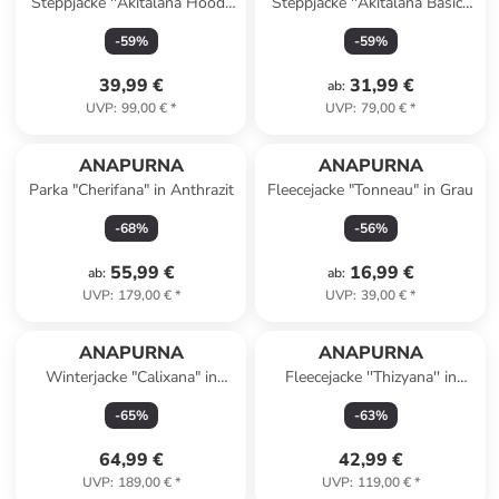
Steppjacke ''Akitalana Hood''
Steppjacke ''Akitalana Basic''
in Mint
in Beige
-
59
%
-
59
%
39,99 €
31,99 €
ab
:
UVP
:
99,00 €
*
UVP
:
79,00 €
*
ANAPURNA
ANAPURNA
Parka "Cherifana" in Anthrazit
Fleecejacke "Tonneau" in Grau
-
68
%
-
56
%
55,99 €
16,99 €
ab
:
ab
:
UVP
:
179,00 €
*
UVP
:
39,00 €
*
ANAPURNA
ANAPURNA
Winterjacke "Calixana" in
Fleecejacke ''Thizyana'' in
Schwarz
Dunkelblau
-
65
%
-
63
%
64,99 €
42,99 €
UVP
:
189,00 €
*
UVP
:
119,00 €
*