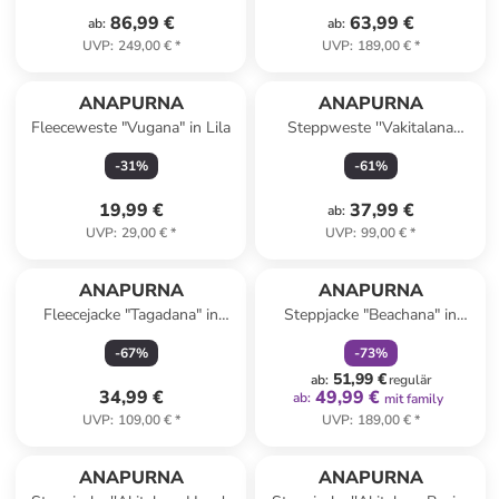
86,99 €
63,99 €
ab
:
ab
:
UVP
:
249,00 €
*
UVP
:
189,00 €
*
ANAPURNA
ANAPURNA
Fleeceweste "Vugana" in Lila
Steppweste ''Vakitalana
Long'' in Beige
-
31
%
-
61
%
19,99 €
37,99 €
ab
:
UVP
:
29,00 €
*
UVP
:
99,00 €
*
family
rabatt
ANAPURNA
ANAPURNA
Fleecejacke "Tagadana" in
Steppjacke "Beachana" in
Grau
Schwarz
-
67
%
-
73
%
51,99 €
ab
:
regulär
34,99 €
49,99 €
ab
:
mit family
UVP
:
109,00 €
*
UVP
:
189,00 €
*
ANAPURNA
ANAPURNA