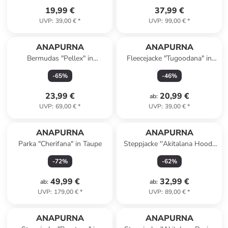
19,99 €
37,99 €
UVP
:
39,00 €
*
UVP
:
99,00 €
*
ANAPURNA
ANAPURNA
Bermudas "Pellex" in
Fleecejacke "Tugoodana" in
Hellbraun
Hellgrau
-
65
%
-
46
%
23,99 €
20,99 €
ab
:
UVP
:
69,00 €
*
UVP
:
39,00 €
*
ANAPURNA
ANAPURNA
Parka "Cherifana" in Taupe
Steppjacke ''Akitalana Hood''
in Hellgrau
-
72
%
-
62
%
49,99 €
32,99 €
ab
:
ab
:
UVP
:
179,00 €
*
UVP
:
89,00 €
*
ANAPURNA
ANAPURNA