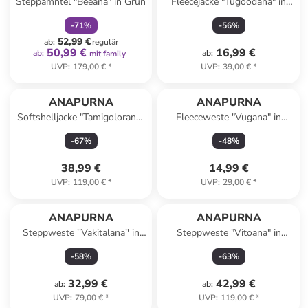
Steppamntel "Beeana" in Grün
Fleecejacke "Tugoodana" in
Creme
-
71
%
-
56
%
52,99 €
ab
:
regulär
50,99 €
16,99 €
ab
:
ab
:
mit family
UVP
:
179,00 €
*
UVP
:
39,00 €
*
ANAPURNA
ANAPURNA
Softshelljacke "Tamigolorana"
Fleeceweste "Vugana" in
in Beige
Orange
-
67
%
-
48
%
38,99 €
14,99 €
UVP
:
119,00 €
*
UVP
:
29,00 €
*
ANAPURNA
ANAPURNA
Steppweste ''Vakitalana'' in
Steppweste "Vitoana" in
Grau
Schwarz
-
58
%
-
63
%
32,99 €
42,99 €
ab
:
ab
:
UVP
:
79,00 €
*
UVP
:
119,00 €
*