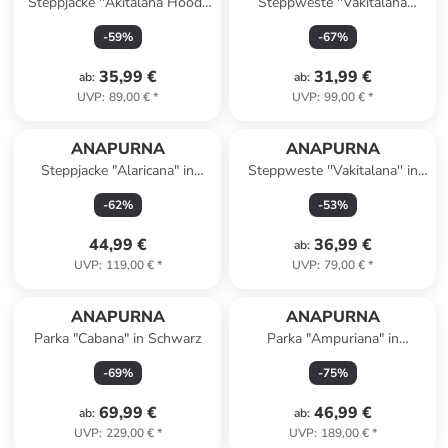
Steppjacke ''Akitalana Hood''
Steppweste ''Vakitalana
in Khaki
Long'' in Mint
-
59
%
-
67
%
35,99 €
31,99 €
ab
:
ab
:
UVP
:
89,00 €
*
UVP
:
99,00 €
*
ANAPURNA
ANAPURNA
Steppjacke "Alaricana" in
Steppweste ''Vakitalana'' in
Schwarz
Beige
-
62
%
-
53
%
44,99 €
36,99 €
ab
:
UVP
:
119,00 €
*
UVP
:
79,00 €
*
ANAPURNA
ANAPURNA
Parka "Cabana" in Schwarz
Parka "Ampuriana" in
Dunkelblau
-
69
%
-
75
%
69,99 €
46,99 €
ab
:
ab
:
UVP
:
229,00 €
*
UVP
:
189,00 €
*