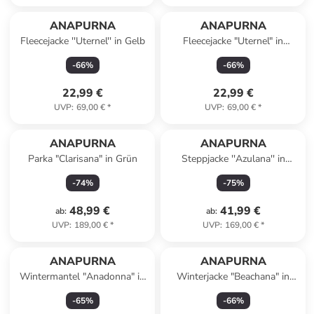
ANAPURNA
ANAPURNA
Fleecejacke ''Uternel'' in Gelb
Fleecejacke "Uternel" in
Hellbraun
-
66
%
-
66
%
22,99 €
22,99 €
UVP
:
69,00 €
*
UVP
:
69,00 €
*
ANAPURNA
ANAPURNA
Parka "Clarisana" in Grün
Steppjacke ''Azulana'' in
Hellblau
-
74
%
-
75
%
48,99 €
41,99 €
ab
:
ab
:
UVP
:
189,00 €
*
UVP
:
169,00 €
*
ANAPURNA
ANAPURNA
Wintermantel "Anadonna" in
Winterjacke "Beachana" in
Schwarz
Hellbraun
-
65
%
-
66
%