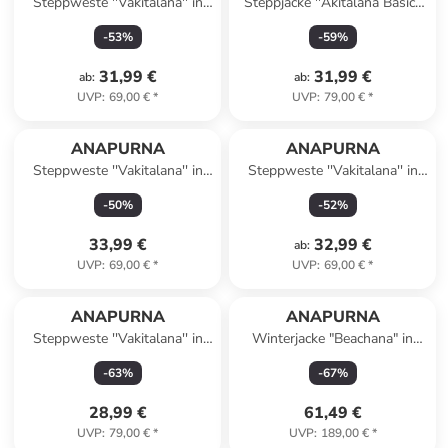
Steppweste ''Vakitalana'' in
Steppjacke ''Akitalana Basic''
Kamel
in Schwarz
-
53
%
-
59
%
31,99 €
31,99 €
ab
:
ab
:
UVP
:
69,00 €
*
UVP
:
79,00 €
*
ANAPURNA
ANAPURNA
Steppweste ''Vakitalana'' in
Steppweste ''Vakitalana'' in
Schwarz
Taupe
-
50
%
-
52
%
33,99 €
32,99 €
ab
:
UVP
:
69,00 €
*
UVP
:
69,00 €
*
ANAPURNA
ANAPURNA
Steppweste ''Vakitalana'' in
Winterjacke "Beachana" in
Rot
Grau
-
63
%
-
67
%
28,99 €
61,49 €
UVP
:
79,00 €
*
UVP
:
189,00 €
*