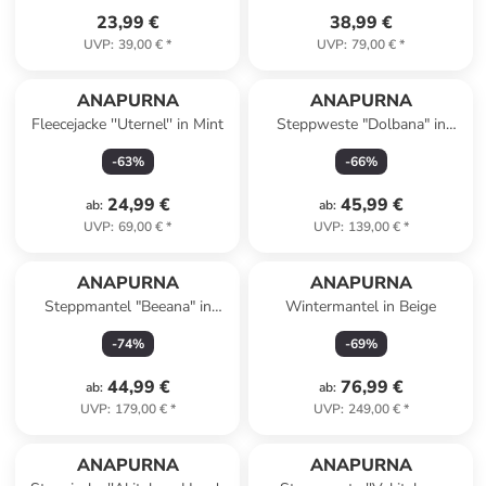
23,99 €
38,99 €
UVP
:
39,00 €
*
UVP
:
79,00 €
*
ANAPURNA
ANAPURNA
Fleecejacke ''Uternel'' in Mint
Steppweste "Dolbana" in
Grün
-
63
%
-
66
%
24,99 €
45,99 €
ab
:
ab
:
UVP
:
69,00 €
*
UVP
:
139,00 €
*
ANAPURNA
ANAPURNA
Steppmantel "Beeana" in
Wintermantel in Beige
Braun
-
74
%
-
69
%
44,99 €
76,99 €
ab
:
ab
:
UVP
:
179,00 €
*
UVP
:
249,00 €
*
ANAPURNA
ANAPURNA