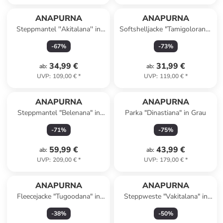
ANAPURNA
ANAPURNA
Steppmantel ''Akitalana'' in
Softshelljacke "Tamigolorana"
Flieder
in Grau
-
67
%
-
73
%
34,99 €
31,99 €
ab
:
ab
:
UVP
:
109,00 €
*
UVP
:
119,00 €
*
ANAPURNA
ANAPURNA
Steppmantel "Belenana" in
Parka "Dinastiana" in Grau
Schwarz
-
71
%
-
75
%
59,99 €
43,99 €
ab
:
ab
:
UVP
:
209,00 €
*
UVP
:
179,00 €
*
ANAPURNA
ANAPURNA
Fleecejacke "Tugoodana" in
Steppweste "Vakitalana" in
Orange
Lila
-
38
%
-
50
%