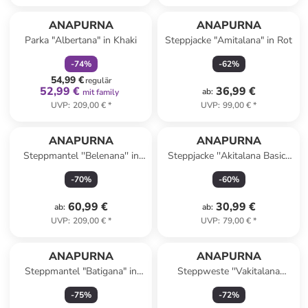
family
rabatt
ANAPURNA
ANAPURNA
Parka "Albertana" in Khaki
Steppjacke "Amitalana" in Rot
-
74
%
-
62
%
54,99 €
regulär
52,99 €
36,99 €
ab
:
mit family
UVP
:
209,00 €
*
UVP
:
99,00 €
*
ANAPURNA
ANAPURNA
Steppmantel ''Belenana'' in
Steppjacke ''Akitalana Basic''
Dunkelblau
in Khaki
-
70
%
-
60
%
60,99 €
30,99 €
ab
:
ab
:
UVP
:
209,00 €
*
UVP
:
79,00 €
*
ANAPURNA
ANAPURNA
Steppmantel "Batigana" in
Steppweste ''Vakitalana
Bordeaux
Long'' in Bordeaux
-
75
%
-
72
%