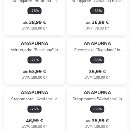
Steppjacke "Buratana" in
Steppjacke ''Akitalana Basic''
Dunkelblau
in Mint
-
75
%
-
53
%
38,99 €
36,99 €
ab
:
ab
:
UVP
:
159,00 €
*
UVP
:
79,00 €
*
ANAPURNA
ANAPURNA
Winterjacke "Beachana" in
Fleecejacke "Tagadana" in
Dunkelblau
Grau/ Schwarz
-
71
%
-
66
%
53,99 €
35,99 €
ab
:
UVP
:
189,00 €
*
UVP
:
109,00 €
*
ANAPURNA
ANAPURNA
Steppmantel "Azulana" in
Steppmantel ''Akitalana'' in
Schwarz
Dunkelblau
-
75
%
-
66
%
46,99 €
35,99 €
ab
:
UVP
:
189,00 €
*
UVP
:
109,00 €
*