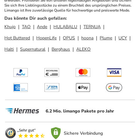
erwerben. Profitieren Sie von unseren regelmäßigen Angeboten und sichern 
Sie sich Ihre Lieblingsstücke zu einem Bruchteil des ursprünglichen Preises. 
Limango ist Ihre zuverlässige Quelle für hochwertige und preiswerte Mode.
Das könnte Dir auch gefallen
:
Khujo
TAO
Ande
HULABALU
TERNUA
Hot Buttered
HopenLife
OPUS
hoona
Plume
UCY
Halti
Supernatural
Berghaus
ALEKO
6.2 Mio. limango Pakete pro Jahr
Sichere Verbindung