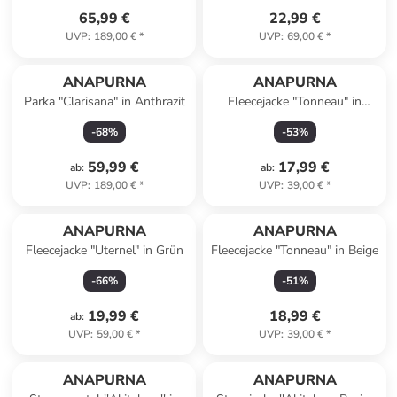
65,99 €
22,99 €
UVP
:
189,00 €
*
UVP
:
69,00 €
*
ANAPURNA
ANAPURNA
Parka "Clarisana" in Anthrazit
Fleecejacke "Tonneau" in
Schwarz
-
68
%
-
53
%
59,99 €
17,99 €
ab
:
ab
:
UVP
:
189,00 €
*
UVP
:
39,00 €
*
ANAPURNA
ANAPURNA
Fleecejacke "Uternel" in Grün
Fleecejacke "Tonneau" in Beige
-
66
%
-
51
%
19,99 €
18,99 €
ab
:
UVP
:
59,00 €
*
UVP
:
39,00 €
*
ANAPURNA
ANAPURNA