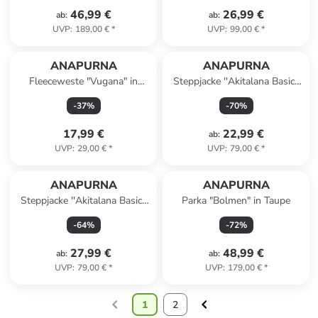
46,99 €
26,99 €
ab
:
ab
:
UVP
:
189,00 €
*
UVP
:
99,00 €
*
ANAPURNA
ANAPURNA
Fleeceweste "Vugana" in
Steppjacke ''Akitalana Basic''
Hellgrau
in Grau
-
37
%
-
70
%
17,99 €
22,99 €
ab
:
UVP
:
29,00 €
*
UVP
:
79,00 €
*
ANAPURNA
ANAPURNA
Steppjacke ''Akitalana Basic''
Parka "Bolmen" in Taupe
in Flieder
-
64
%
-
72
%
27,99 €
48,99 €
ab
:
ab
:
UVP
:
79,00 €
*
UVP
:
179,00 €
*
1
2