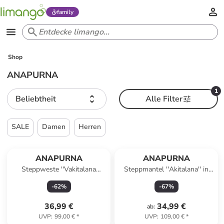
family
Shop
ANAPURNA
1
Beliebtheit
Alle Filter
SALE
Damen
Herren
ANAPURNA
ANAPURNA
Steppweste ''Vakitalana
Steppmantel ''Akitalana'' in
Long'' in Khaki
Khaki
-
62
%
-
67
%
36,99 €
34,99 €
ab
:
UVP
:
99,00 €
*
UVP
:
109,00 €
*