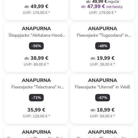
49,99 €
ab
:
regulär
49,99 €
47,99 €
ab
:
ab
:
mit family
UVP
:
179,00 €
*
UVP
:
179,00 €
*
ANAPURNA
ANAPURNA
Steppjacke ''Akitalana Hood''
Fleecejacke "Tugoodana" in
in Kamel
Bordeaux
-
56
%
-
48
%
38,99 €
19,99 €
ab
:
ab
:
UVP
:
89,00 €
*
UVP
:
39,00 €
*
ANAPURNA
ANAPURNA
Fleecejacke "Telectrana" in
Fleecejacke "Uternel" in Weiß
Blau
-
72
%
-
67
%
35,99 €
18,99 €
ab
:
UVP
:
129,00 €
*
UVP
:
59,00 €
*
family
rabatt
ANAPURNA
ANAPURNA