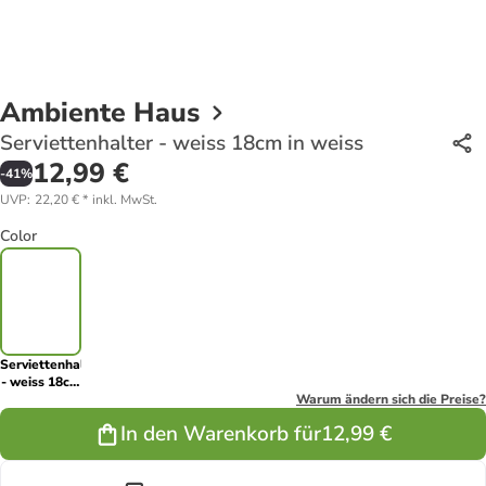
Ambiente Haus
Serviettenhalter - weiss 18cm in weiss
12,99 €
-
41
%
UVP
:
22,20 €
*
inkl. MwSt.
Color
Serviettenhalter
- weiss 18cm
in weiss
Warum ändern sich die Preise?
In den Warenkorb für
12,99 €