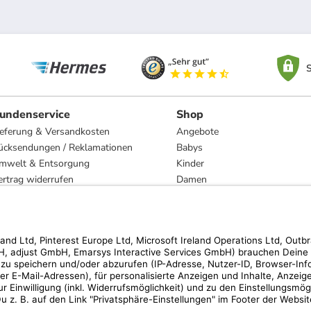
S
undenservice
Shop
ieferung & Versandkosten
Angebote
ücksendungen / Reklamationen
Babys
mwelt & Entsorgung
Kinder
ertrag widerrufen
Damen
esetzliche Gewährleistung und Reparatur
Herren
Wohnen
Trachten
Marken