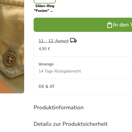
Silber-Ring
"Puxàm" mit
Edelsteinen
In den
11. - 12. August
4,95 €
limango
14 Tage Rückgaberecht
DE & AT
Produktinformation
Details zur Produktsicherheit