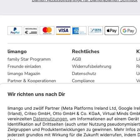
limango
Rechtliches
K
family Star Programm
AGB
L
Freunde einladen
Widerrufsbelehrung
R
limango Magazin
Datenschutz
U
Partner & Kooperationen
Compliance
V
Jobs
Impressum
G
Presse
Privatsphäre-Einstellungen
Mediadaten
Geschenkgutscheinbedingungen