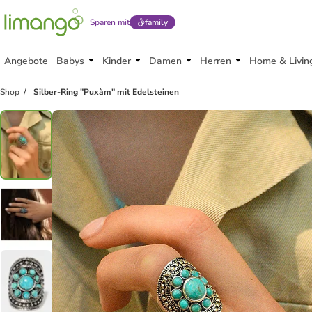
Sparen mit
family
Angebote
Babys
Kinder
Damen
Herren
Home & Livin
Shop
Silber-Ring "Puxàm" mit Edelsteinen