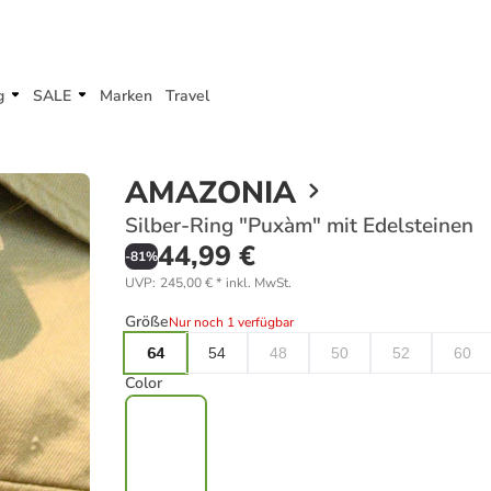
g
SALE
Marken
Travel
AMAZONIA
Silber-Ring "Puxàm" mit Edelsteinen
44,99 €
-
81
%
UVP
:
245,00 €
*
inkl. MwSt.
Größe
Nur noch 1 verfügbar
64
54
48
50
52
60
Color