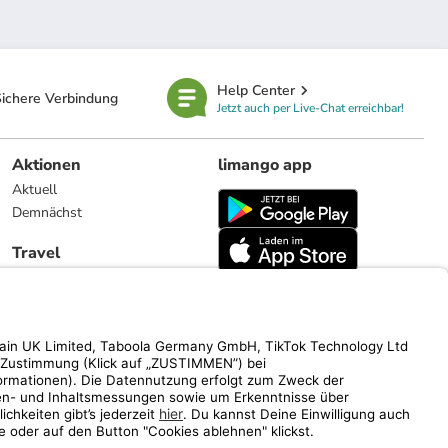
Help Center
ichere Verbindung
Jetzt auch per Live-Chat erreichbar!
Aktionen
limango app
Aktuell
Demnächst
Travel
Reiseangebote
limango.nl
limango.pl