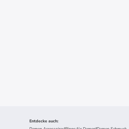
Entdecke auch
:
Damen Accessoires
|
Ringe für Damen
|
Damen Schmuck