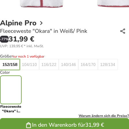
Alpine Pro
Fleeceweste "Okara" in Weiß/ Pink
31,99 €
-
77
%
UVP
:
139,95 €
*
inkl. MwSt.
Größe
Nur noch 1 verfügbar
152/158
104/110
116/122
140/146
164/170
128/134
Color
Fleeceweste
"Okara" in
Weiß/ Pink
Warum ändern sich die Preise?
In den Warenkorb für
31,99 €