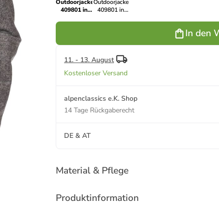
Outdoorjacke
Outdoorjacke
409801 in
409801 in
grau
anthrazit
In den 
11. - 13. August
Kostenloser Versand
alpenclassics e.K. Shop
14 Tage Rückgaberecht
DE & AT
Material & Pflege
Produktinformation