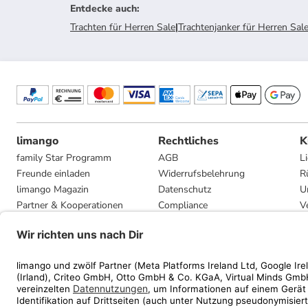
Entdecke auch
:
Trachten für Herren Sale
|
Trachtenjanker für Herren Sal
limango
Rechtliches
K
family Star Programm
AGB
L
Freunde einladen
Widerrufsbelehrung
R
limango Magazin
Datenschutz
U
Partner & Kooperationen
Compliance
V
Jobs
Impressum
G
Presse
Privatsphäre-Einstellungen
Mediadaten
Geschenkgutscheinbedingungen