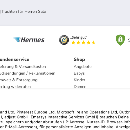
e
|
Trachten für Herren Sale
S
undenservice
Shop
ieferung & Versandkosten
Angebote
ücksendungen / Reklamationen
Babys
mwelt & Entsorgung
Kinder
ertrag widerrufen
Damen
esetzliche Gewährleistung und Reparatur
Herren
Wohnen
Trachten
Marken