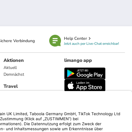
Help Center
ichere Verbindung
Jetzt auch per Live-Chat erreichbar!
Aktionen
limango app
Aktuell
Demnächst
Travel
Reiseangebote