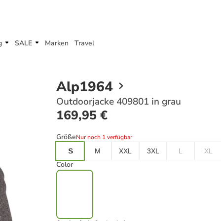
g
SALE
Marken
Travel
Alp1964
Outdoorjacke 409801 in grau
169,95 €
Größe
Nur noch 1 verfügbar
S
M
XXL
3XL
L
XL
Color