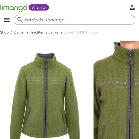
family
Shop
Damen
Trachten
Janker
Jacke 424901 in grün