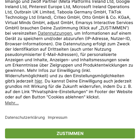
Kundenservice
Shop
Aktionen
Travel
limango.nl
limango.pl
* Streichpreise entsprechen der unverbindlichen Preisempfehlung des