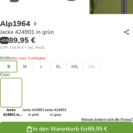
Alp1964
Jacke 424901 in grün
89,95 €
-
41
%
UVP
:
154,95 €
*
inkl. MwSt.
Größe
Nur noch 3 verfügbar
S
M
L
XL
XXL
3XL
Color
Jacke
Jacke 424901
Jacke 424901
424901 in
in pink
in grau
grün
Warum ändern sich die Preise?
In den Warenkorb für
89,95 €