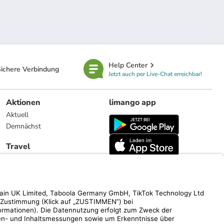
Help Center
ichere Verbindung
Jetzt auch per Live-Chat erreichbar!
Aktionen
limango app
Aktuell
Demnächst
Travel
Reiseangebote