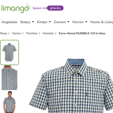
Sparen mit
family
Angebote
Babys
Kinder
Damen
Herren
Home & Livin
Shop
Herren
Trachten
Hemden
Karo-Hemd KU666LK-CO in blau