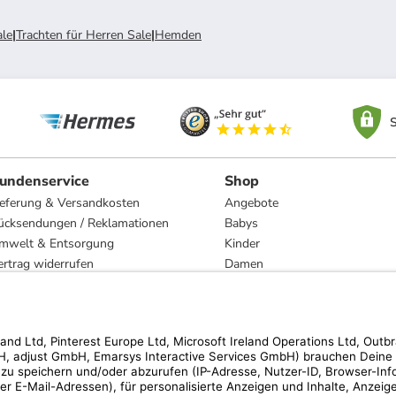
ale
|
Trachten für Herren Sale
|
Hemden
S
undenservice
Shop
ieferung & Versandkosten
Angebote
ücksendungen / Reklamationen
Babys
mwelt & Entsorgung
Kinder
ertrag widerrufen
Damen
esetzliche Gewährleistung und Reparatur
Herren
Wohnen
Trachten
Marken