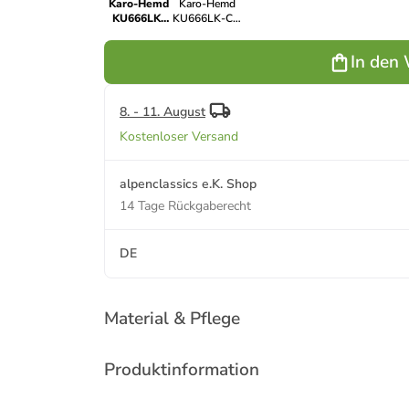
Karo-Hemd
Karo-Hemd
KU666LK-
KU666LK-CO
CO in blau
in rot
In den
8. - 11. August
Kostenloser Versand
alpenclassics e.K. Shop
14 Tage Rückgaberecht
DE
Material & Pflege
Produktinformation