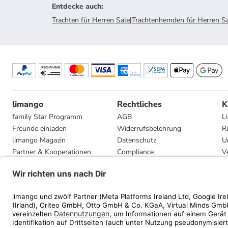
Entdecke auch
:
Trachten für Herren Sale
|
Trachtenhemden für Herren S
limango
Rechtliches
K
family Star Programm
AGB
L
Freunde einladen
Widerrufsbelehrung
R
limango Magazin
Datenschutz
U
Partner & Kooperationen
Compliance
V
Jobs
Impressum
G
Presse
Privatsphäre-Einstellungen
Mediadaten
Geschenkgutscheinbedingungen