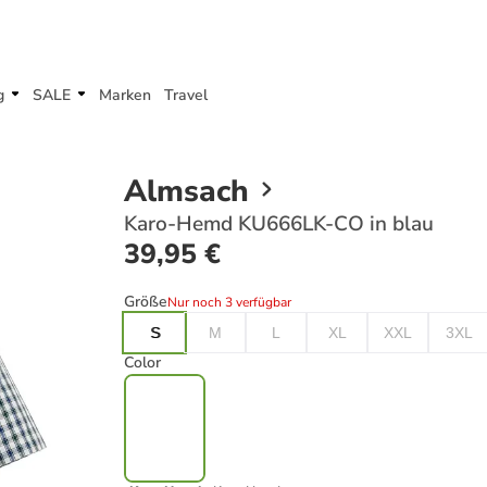
g
SALE
Marken
Travel
Almsach
Karo-Hemd KU666LK-CO in blau
39,95 €
Größe
Nur noch 3 verfügbar
S
M
L
XL
XXL
3XL
Color