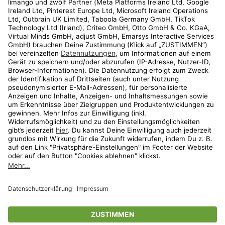
Kundenservice
Shop
Aktionen
Travel
limango.nl
limango.pl
* Streichpreise entsprechen der unverbindlichen Preisempfehlung des