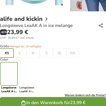
alife and kickin
Longsleeve LeaAK A in ice melange
23,99 €
-
40
%
UVP
:
39,99 €
*
inkl. MwSt.
Größe
Weniger als 10 verfügbar
XS
L
M
S
XL
XXL
Color
Longsleeve
Longsleeve
LeaAK A in
LeaAK A in
ice melange
moonless
Warum ändern sich die Preise?
melange
In den Warenkorb für
23,99 €