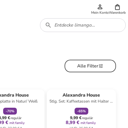
Mein Konto
Warenkorb
Alle Filter
family
rabatt
family
rabatt
xandra House
Alexandra House
eplatte in Natur/ Weiß
5tlg. Set: Kaffeetassen mit Halter in
Weiß/ Schwarz
-
70
%
-
65
%
8,99 €
9,99 €
regulär
regulär
99 €
8,99 €
mit family
mit family