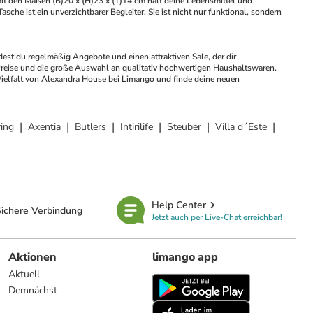
t den Maßen (B)20 x (H)23 x (T)14 cm hält deine Lebensmittel und 
sche ist ein unverzichtbarer Begleiter. Sie ist nicht nur funktional, sondern 
st du regelmäßig Angebote und einen attraktiven Sale, der dir 
Preise und die große Auswahl an qualitativ hochwertigen Haushaltswaren. 
Vielfalt von Alexandra House bei Limango und finde deine neuen 
ing
Axentia
Butlers
Intirilife
Steuber
Villa d´Este
Help Center
ichere Verbindung
Jetzt auch per Live-Chat erreichbar!
Aktionen
limango app
Aktuell
Demnächst