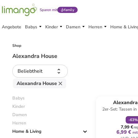
Sparen mit
family
Angebote
Babys
Kinder
Damen
Herren
Home & Livin
Shop
Alexandra House
Beliebtheit
Alexandra House
family
r
Babys
Alexandra
Kinder
2er-Set: Tassen in
Damen
250 m
-
63
%
Herren
7,99 €
re
Home & Living
6,99 €
mit