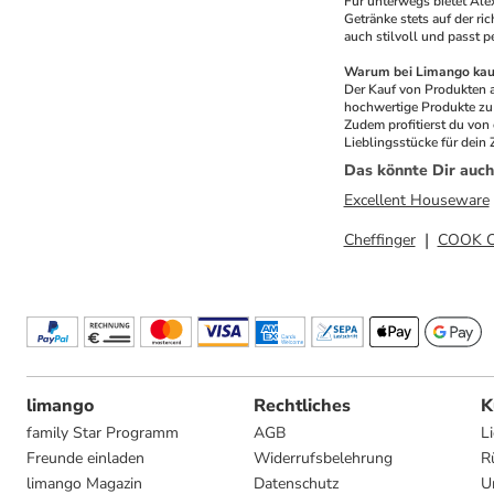
Für unterwegs bietet Ale
Getränke stets auf der ric
auch stilvoll und passt pe
Warum bei Limango kau
Der Kauf von Produkten a
hochwertige Produkte zu 
Zudem profitierst du von
Lieblingsstücke für dein
Das könnte Dir auch
Excellent Houseware
Cheffinger
COOK 
limango
Rechtliches
K
family Star Programm
AGB
L
Freunde einladen
Widerrufsbelehrung
R
limango Magazin
Datenschutz
U