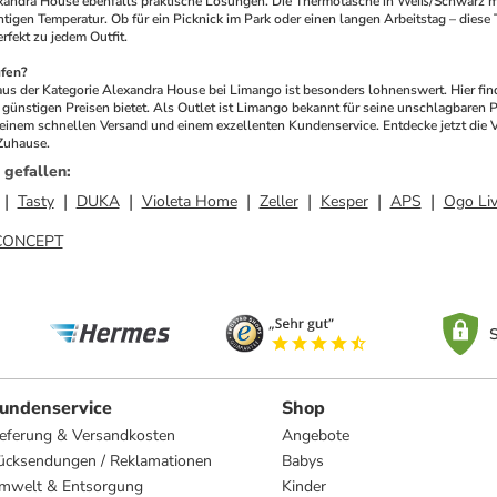
xandra House ebenfalls praktische Lösungen. Die Thermotasche in Weiß/Schwarz mi
htigen Temperatur. Ob für ein Picknick im Park oder einen langen Arbeitstag – diese Ta
rfekt zu jedem Outfit.
fen?
us der Kategorie Alexandra House bei Limango ist besonders lohnenswert. Hier finde
günstigen Preisen bietet. Als Outlet ist Limango bekannt für seine unschlagbaren 
 einem schnellen Versand und einem exzellenten Kundenservice. Entdecke jetzt die 
 Zuhause.
 gefallen
:
Tasty
DUKA
Violeta Home
Zeller
Kesper
APS
Ogo Liv
CONCEPT
S
undenservice
Shop
ieferung & Versandkosten
Angebote
ücksendungen / Reklamationen
Babys
mwelt & Entsorgung
Kinder