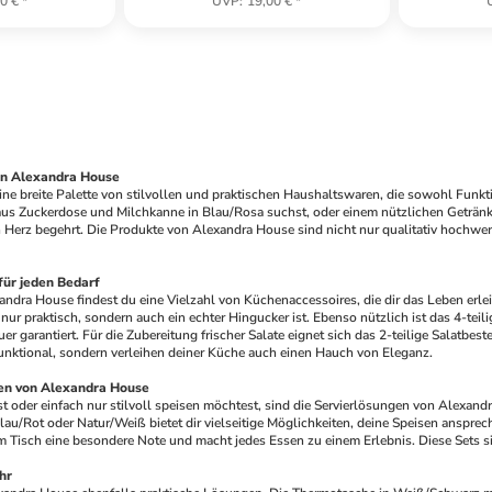
0 €
*
UVP
:
19,00 €
*
von Alexandra House
ne breite Palette von stilvollen und praktischen Haushaltswaren, die sowohl Funkti
 aus Zuckerdose und Milchkanne in Blau/Rosa suchst, oder einem nützlichen Getränk
n Herz begehrt. Die Produkte von Alexandra House sind nicht nur qualitativ hochwer
für jeden Bedarf
andra House findest du eine Vielzahl von Küchenaccessoires, die dir das Leben erleich
ur praktisch, sondern auch ein echter Hingucker ist. Ebenso nützlich ist das 4-teili
r garantiert. Für die Zubereitung frischer Salate eignet sich das 2-teilige Salatbes
funktional, sondern verleihen deiner Küche auch einen Hauch von Eleganz.
en von Alexandra House
der einfach nur stilvoll speisen möchtest, sind die Servierlösungen von Alexandra 
lau/Rot oder Natur/Weiß bietet dir vielseitige Möglichkeiten, deine Speisen ansprec
m Tisch eine besondere Note und macht jedes Essen zu einem Erlebnis. Diese Sets s
hr