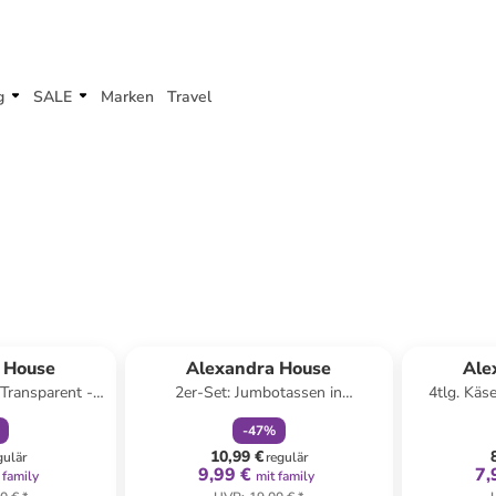
g
SALE
Marken
Travel
abatt
family
rabatt
 House
Alexandra House
Ale
 Transparent -
2er-Set: Jumbotassen in
4tlg. Käs
l
Transparent - 380 ml
-
47
%
10,99 €
gulär
regulär
9,99 €
7,
 family
mit family