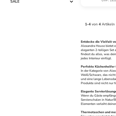
UVP
:
19,0
SALE
1
-
4
von
4
Artikeln
Entdecke die Vielfalt 
Alexandra House bietet ei
eleganten 2-teiligen Set
findest du alles, was dei
jedes Interieur einfügt.
Perfekte Küchenhelfer 
In der Kategorie von Alex
Weiß/Schwarz, das nicht n
und eine lange Lebensdaue
Produkte sind nicht nur 
Elegante Servierlösung
Wenn du Gäste empfängst o
Servierschalen in Natur/B
Elementen verleiht deine
Thermotaschen und me