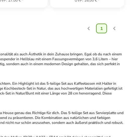
UVP
:
27,00 €
*
UVP
:
26,00 €
*
1
onalität als auch Ästhetik in dein Zuhause bringen. Egal ob du nach einem 
espender in Hellblau mit einem Fassungsvermögen von 3,6 Litern – hier 
tig, sondern auch in einem modernen Design gehalten, das sich perfekt in 
tern. Ein Highlight ist das 5-teilige Set aus Kaffeetassen mit Halter in 
ge Kochbesteck-Set in Natur, das aus hochwertigen Materialien gefertigt ist 
teck-Set in Natur/Bunt mit einer Länge von 28 cm hervorragend. Diese 
House genau das Richtige für dich. Das 5-teilige Set aus Servierplatte und 
hend zu präsentieren. Die Kombination aus natürlichen und farbigen 
ind nicht nur schön anzusehen, sondern auch äußerst praktisch und robust.