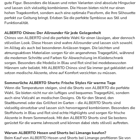
gute Figur. Besonders die blauen und roten Varianten sind absolute Hingucker 
und lassen sich vielseitig kombinieren. Die Hosen bieten nicht nur einen 
hohen Tragekomfort, sondern auch eine optimale Passform, die Ihre Silhouette 
perfekt zur Geltung bringt. Erleben Sie die perfekte Symbiose aus Stil und 
Funktionalität.
ALBERTO Chinos: Der Allrounder für jede Gelegenheit
Chinos von ALBERTO sind die perfekte Wahl für einen lässigen, aber dennoch 
stilvollen Look. Diese Hosen sind wahre Allrounder und lassen sich sowohl 
im Alltag als auch bei besonderen Anlässen tragen. Die leichten und 
atmungsaktiven Materialien sorgen für ein angenehmes Tragegefühl, während 
die modernen Schnitte und Farben für Abwechslung im Kleiderschrank 
sorgen. Besonders die Modelle in Blau und Rot sind bei modebewussten 
Männern sehr beliebt. Mit ALBERTO Chinos sind Sie immer gut gekleidet und 
setzen modische Akzente, ohne auf Komfort verzichten zu müssen.
Sommerliche ALBERTO Shorts: Frische Styles für warme Tage
Wenn die Temperaturen steigen, sind die Shorts von ALBERTO die perfekte 
Wahl. Sie bieten nicht nur ein luftiges und bequemes Tragegefühl, sondern 
auch eine Vielzahl an modischen Designs. Ob für den Strand, den 
Stadtbummel oder das Grillfest im Garten – die ALBERTO Shorts sind 
vielseitig einsetzbar und lassen sich hervorragend kombinieren. Besonders die 
Stoffshorts in Blau und Rot sind echte Highlights und sorgen für frische 
Akzente in Ihrem Sommerlook. Mit den ALBERTO Shorts sind Sie bestens 
gerüstet für die warme Jahreszeit und können dabei stets stilvoll auftreten.
Warum ALBERTO Hosen und Shorts bei Limango kaufen?
Beim Kauf von ALBERTO Hosen und Shorts bei Limango profitieren Sie von 