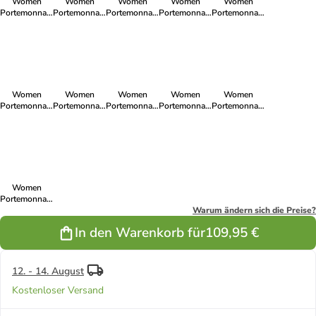
Women
Women
Women
Women
Women
Portemonnaie
Portemonnaie
Portemonnaie
Portemonnaie
Portemonnaie
in Weinrot
in Dunkeloliv
in Grau Blau
in Wollweiss
in Rosa
Women
Women
Women
Women
Women
Portemonnaie
Portemonnaie
Portemonnaie
Portemonnaie
Portemonnaie
in Rot
in Senf
in Grau
in Schwarz
in
Dunkelgrau
Women
Portemonnaie
in Coffee
Warum ändern sich die Preise?
In den Warenkorb für
109,95 €
12. - 14. August
Kostenloser Versand