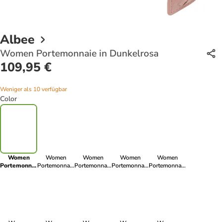
Albee
Women Portemonnaie in Dunkelrosa
109,95 €
Weniger als 10 verfügbar
Color
Women
Women
Women
Women
Women
Portemonnaie
Portemonnaie
Portemonnaie
Portemonnaie
Portemonnaie
in
in Blau
in Braun
in Marine
in Hellgrün
Dunkelrosa