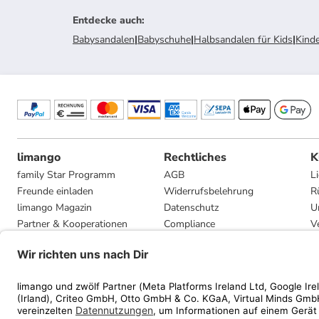
Entdecke auch
:
Babysandalen
|
Babyschuhe
|
Halbsandalen für Kids
|
Kind
limango
Rechtliches
K
family Star Programm
AGB
L
Freunde einladen
Widerrufsbelehrung
R
limango Magazin
Datenschutz
U
Partner & Kooperationen
Compliance
V
Jobs
Impressum
G
Presse
Privatsphäre-Einstellungen
Mediadaten
Geschenkgutscheinbedingungen