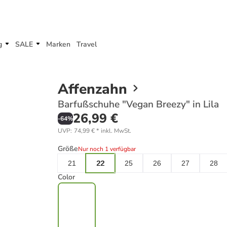
g
SALE
Marken
Travel
Affenzahn
Barfußschuhe "Vegan Breezy" in Lila
26,99 €
-
64
%
UVP
:
74,99 €
*
inkl. MwSt.
Größe
Nur noch 1 verfügbar
21
22
25
26
27
28
Color