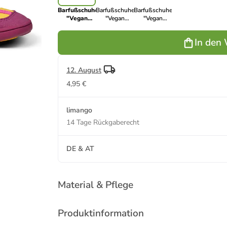
Barfußschuhe
Barfußschuhe
Barfußschuhe
"Vegan
"Vegan
"Vegan
Breezy" in
Breezy" in
Breezy" in
Lila
Grau/ Blau
Anthrazit
In den
12. August
4,95 €
limango
14 Tage Rückgaberecht
DE & AT
Material & Pflege
Produktinformation