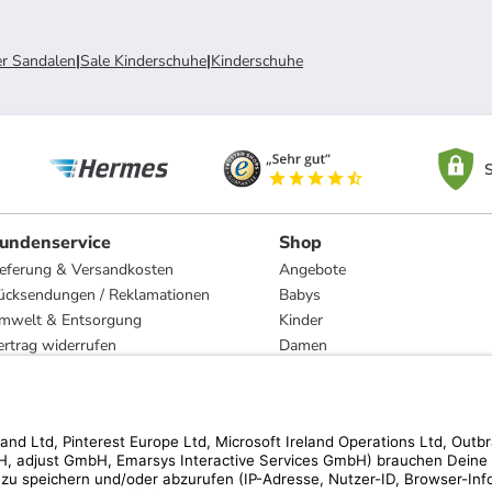
er Sandalen
|
Sale Kinderschuhe
|
Kinderschuhe
S
undenservice
Shop
ieferung & Versandkosten
Angebote
ücksendungen / Reklamationen
Babys
mwelt & Entsorgung
Kinder
ertrag widerrufen
Damen
esetzliche Gewährleistung und Reparatur
Herren
Wohnen
Trachten
Marken