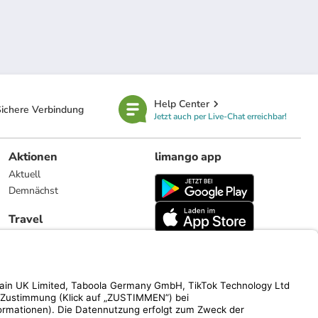
Help Center
ichere Verbindung
Jetzt auch per Live-Chat erreichbar!
Aktionen
limango app
Aktuell
Demnächst
Travel
Reiseangebote