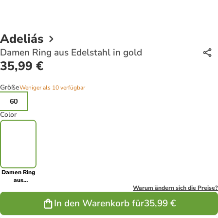
Adeliás
Damen Ring aus Edelstahl in gold
35,99 €
Größe
Weniger als 10 verfügbar
60
Color
Damen Ring
aus
Edelstahl in
Warum ändern sich die Preise?
gold
In den Warenkorb für
35,99 €