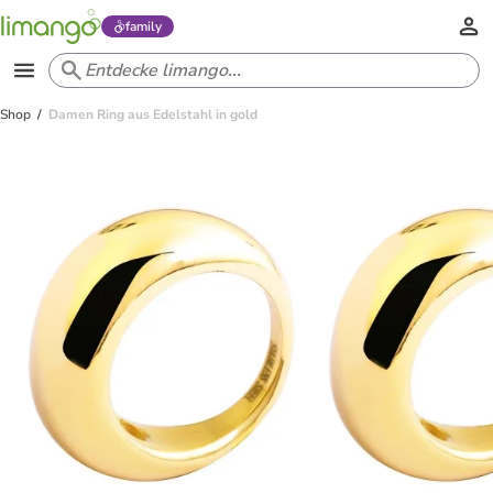
family
Shop
Damen Ring aus Edelstahl in gold