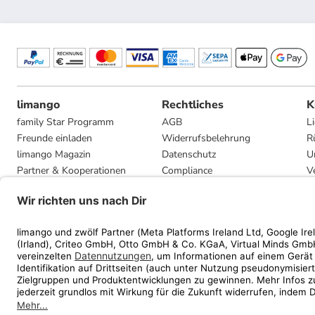
limango
Rechtliches
K
family Star Programm
AGB
L
Freunde einladen
Widerrufsbelehrung
R
limango Magazin
Datenschutz
U
Partner & Kooperationen
Compliance
V
Jobs
Impressum
G
Presse
Privatsphäre-Einstellungen
Mediadaten
Geschenkgutscheinbedingungen