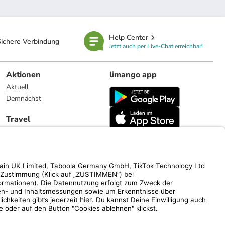
Help Center
ichere Verbindung
Jetzt auch per Live-Chat erreichbar!
Aktionen
limango app
Aktuell
Demnächst
Travel
Reiseangebote
limango.nl
limango.pl