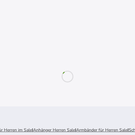
ür Herren im Sale
|
Anhänger Herren Sale
|
Armbänder für Herren Sale
|
Sc