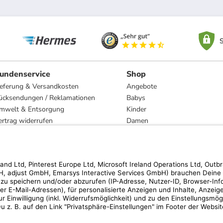
S
undenservice
Shop
ieferung & Versandkosten
Angebote
ücksendungen / Reklamationen
Babys
mwelt & Entsorgung
Kinder
ertrag widerrufen
Damen
esetzliche Gewährleistung und Reparatur
Herren
Wohnen
Trachten
Marken