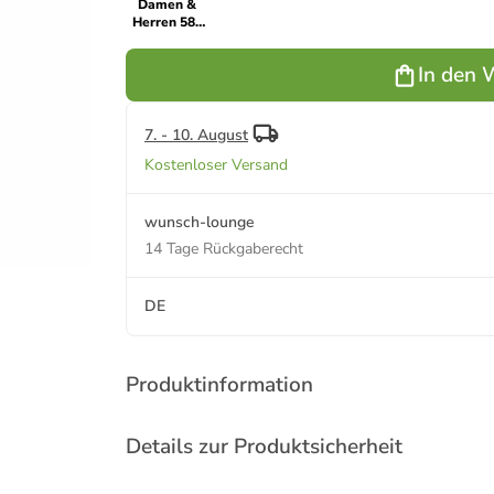
Damen &
Herren 585
Gold
Buchstabenanhänger
In den 
R mit
Diamant in
gold
7. - 10. August
Kostenloser Versand
wunsch-lounge
14 Tage Rückgaberecht
DE
Produktinformation
Details zur Produktsicherheit