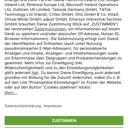
Kundenservice
Shop
Aktionen
Travel
limango.nl
limango.pl
* Streichpreise entsprechen der unverbindlichen Preisempfehlung des