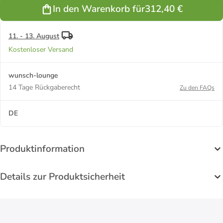
Sternzeichen
In den Warenkorb für
312,40 €
Anhänger
Schütze Ø
16 mm in
gold
11. - 13. August
Kostenloser Versand
wunsch-lounge
14 Tage Rückgaberecht
Zu den FAQs
DE
Produktinformation
Details zur Produktsicherheit