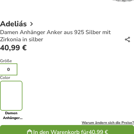
Adeliás
Damen Anhänger Anker aus 925 Silber mit
Zirkonia in silber
40,99 €
Größe
0
Color
Damen
Anhänger
Anker aus
Warum ändern sich die Preise?
925 Silber
In den Warenkorb für
40,99 €
mit Zirkonia