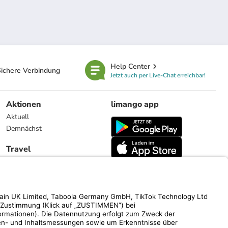
Help Center
ichere Verbindung
Jetzt auch per Live-Chat erreichbar!
Aktionen
limango app
Aktuell
Demnächst
Travel
Reiseangebote