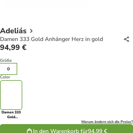
Adeliás
Damen 333 Gold Anhänger Herz in gold
94,99 €
Größe
0
Color
Damen 333
Gold
Anhänger
Warum ändern sich die Preise?
Herz in gold
In den Warenkorb für
94,99 €