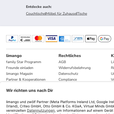
Entdecke auch
:
Couchtische
|
Möbel für Zuhause
|
Tische
limango
Rechtliches
K
family Star Programm
AGB
L
Freunde einladen
Widerrufsbelehrung
R
limango Magazin
Datenschutz
U
Partner & Kooperationen
Compliance
V
Jobs
Impressum
G
Presse
Privatsphäre-Einstellungen
Mediadaten
Geschenkgutscheinbedingungen