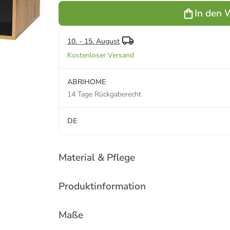
Schublade
In den 
und 2
Staufächern
doppelseitig
10. - 15. August
Kostenloser Versand
ABRIHOME
14 Tage Rückgaberecht
DE
Material & Pflege
Produktinformation
Maße