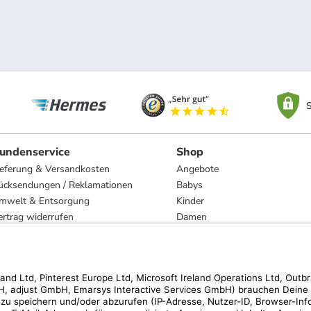
S
undenservice
Shop
ieferung & Versandkosten
Angebote
ücksendungen / Reklamationen
Babys
mwelt & Entsorgung
Kinder
ertrag widerrufen
Damen
esetzliche Gewährleistung und Reparatur
Herren
Wohnen
Trachten
Marken