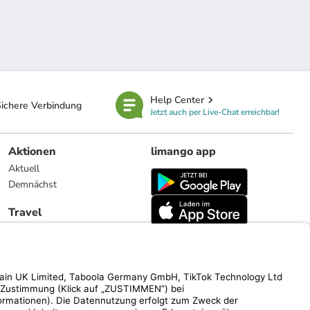
Help Center
ichere Verbindung
Jetzt auch per Live-Chat erreichbar!
Aktionen
limango app
Aktuell
Demnächst
Travel
Reiseangebote