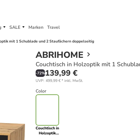
g
SALE
Marken
Travel
optik mit 1 Schublade und 2 Staufächern doppelseitig
ABRIHOME
Couchtisch in Holzoptik mit 1 Schubla
139,99 €
-
72
%
UVP
:
499,99 €
*
inkl. MwSt.
Color
Couchtisch in
Holzoptik
mit 1