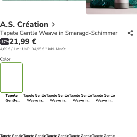
A.S. Création
Tapete Gentle Weave in Smaragd-Schimmer
21,99 €
-
37
%
4,69 € / 1 m²
UVP
:
34,95 €
*
inkl. MwSt.
Color
Tapete
Tapete Gentle
Tapete Gentle
Tapete Gentle
Tapete Gentle
Gentle
Weave in
Weave in
Weave in
Weave in
Weave in
Mitternachts-
Salbei-Silber
Sonnenblumengelb
Nebelstein
Smaragd-
Graphit
Schimmer
Tapete Gentle
Tapete Gentle
Tapete Gentle
Tapete Gentle
Tapete Gentle