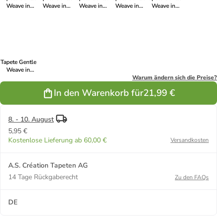
Weave in
Weave in
Weave in
Weave in
Weave in
Mandelbeige
Sandstein-
Salbeigrün
Honig-Sand
Oliv-Leinen
Elfenbein
Tapete Gentle
Weave in
Korallen-Glut
Warum ändern sich die Preise?
In den Warenkorb für
21,99 €
8. - 10. August
5,95 €
Kostenlose Lieferung ab 60,00 €
Versandkosten
A.S. Création Tapeten AG
14 Tage Rückgaberecht
Zu den FAQs
DE