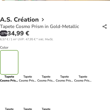
A.S. Création
Tapete Cosmo Prism in Gold-Metallic
34,99 €
-
27
%
6,57 € / 1 m²
UVP
:
47,95 €
*
inkl. MwSt.
Color
Tapete
Tapete
Tapete
Tapete
Tapete
Cosmo Prism
Cosmo Prism
Cosmo Prism
Cosmo Prism
Cosmo Prism
in Gold-
in Silber-
in Blau-
in Rosa-
in Creme-
Metallic
Metallic
Metallic
Metallic
Metallic
Tapete
Tapete
Tapete