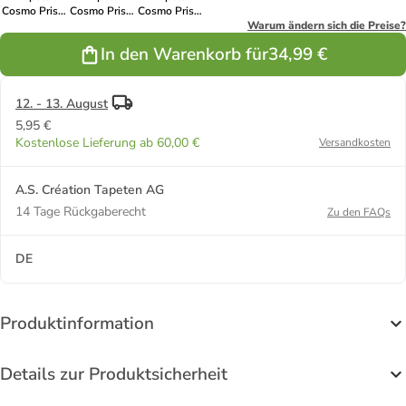
Cosmo Prism
Cosmo Prism
Cosmo Prism
in Beige-
in Grün-
in Schwarz-
Warum ändern sich die Preise?
Metallic
Metallic
Metallic
In den Warenkorb für
34,99 €
12. - 13. August
5,95 €
Kostenlose Lieferung ab 60,00 €
Versandkosten
A.S. Création Tapeten AG
14 Tage Rückgaberecht
Zu den FAQs
DE
Produktinformation
Details zur Produktsicherheit