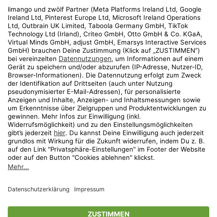
Rechtliches
Kundenservice
Shop
Aktionen
Travel
limango.nl
limango.pl