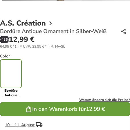
A.S. Création
Bordüre Antique Ornament in Silber-Weiß
12,99 €
-
43
%
64,95 € / 1 m²
UVP
:
22,95 €
*
inkl. MwSt.
Color
Bordüre
Antique
Ornament in
Warum ändern sich die Preise?
Silber-Weiß
In den Warenkorb für
12,99 €
10. - 11. August