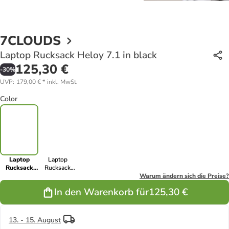
7CLOUDS
Laptop Rucksack Heloy 7.1 in black
125,30 €
-
30
%
UVP
:
179,00 €
*
inkl. MwSt.
Color
Laptop
Laptop
Rucksack
Rucksack
Heloy 7.1 in
Heloy 7.1 in
Warum ändern sich die Preise?
black
jungle green-
In den Warenkorb für
125,30 €
mud green
13. - 15. August