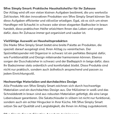
5five Simply Smart: Praktische Haushaltshelfer für Ihr Zuhause
Der Alltag wird oft von vielen kleinen Aufgaben bestimmt, die uns wertvolle 
Zeit kosten. Mit den innovativen Produkten von 5five Simply Smart können Sie 
diese Aufgaben effizienter und stilvoller erledigen. Egal, ob es sich um einen 
Handfeger mit Schaufel in schwarz oder einen eleganten Badhocker in braun 
handelt, diese praktischen Helfer erleichtern Ihnen das Leben und sorgen 
dafür, dass Ihr Zuhause immer gut organisiert und sauber ist.
Vielfältige Auswahl an Haushaltsprodukten
Die Marke 5five Simply Smart bietet eine breite Palette an Produkten, die 
speziell darauf ausgelegt sind, Ihren Alltag zu vereinfachen. Der 
Spülmittelspender mit Organizer in schwarz ist ein perfektes Beispiel dafür, 
wie Funktionalität und Design miteinander harmonieren können. Ebenso 
sorgen der Duschabzieher in schwarz und der Badteppich in beige dafür, dass 
Ihr Badezimmer stets ordentlich und komfortabel bleibt. Diese Produkte sind 
nicht nur praktisch, sondern auch ästhetisch ansprechend und passen zu 
jedem Einrichtungsstil.
Hochwertige Materialien und durchdachtes Design
Alle Produkte von 5five Simply Smart zeichnen sich durch hochwertige 
Materialien und ein durchdachtes Design aus. Der Mülleimer in weiß und das 
Schneidebrett in braun sind aus robusten Materialien gefertigt, die eine lange 
Lebensdauer garantieren. Die Salatschleuder in silbern ist nicht nur funktional, 
sondern auch ein echter Hingucker in Ihrer Küche. Mit 5five Simply Smart 
setzen Sie auf Qualität und Langlebigkeit, die Ihnen im Alltag zugutekommt.