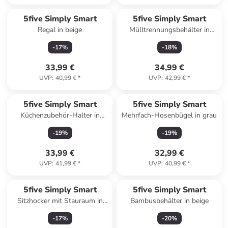
5five Simply Smart
5five Simply Smart
Regal in beige
Mülltrennungsbehälter in
anthrazitfarben
-
17
%
-
18
%
33,99 €
34,99 €
UVP
:
40,99 €
*
UVP
:
42,99 €
*
5five Simply Smart
5five Simply Smart
Küchenzubehör-Halter in
Mehrfach-Hosenbügel in grau
braun
-
19
%
-
19
%
33,99 €
32,99 €
UVP
:
41,99 €
*
UVP
:
40,99 €
*
5five Simply Smart
5five Simply Smart
Sitzhocker mit Stauraum in
Bambusbehälter in beige
grau
-
17
%
-
20
%