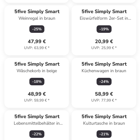
5five Simply Smart
5five Simply Smart
Weinregal in braun
Eiswürfelform 2er-Set in
mehrfarben
-
25
%
-
19
%
47,99 €
20,99 €
UVP
:
63,99 €
*
UVP
:
25,99 €
*
5five Simply Smart
5five Simply Smart
Wäschekorb in beige
Küchenwagen in braun
-
18
%
-
24
%
48,99 €
58,99 €
UVP
:
59,99 €
*
UVP
:
77,99 €
*
5five Simply Smart
5five Simply Smart
Lebensmittelbehälter in
Kulturtasche in braun
transparent
-
22
%
-
21
%