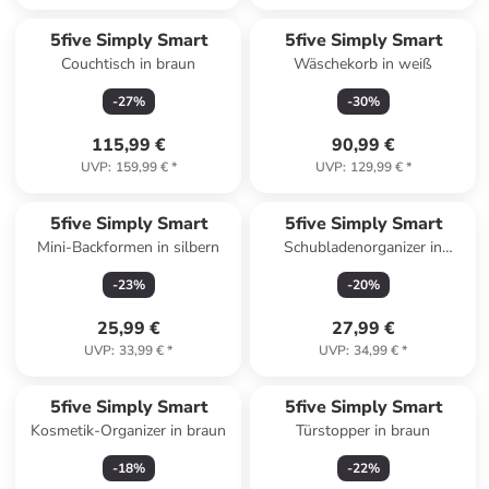
5five Simply Smart
5five Simply Smart
Couchtisch in braun
Wäschekorb in weiß
-
27
%
-
30
%
115,99 €
90,99 €
UVP
:
159,99 €
*
UVP
:
129,99 €
*
5five Simply Smart
5five Simply Smart
Mini-Backformen in silbern
Schubladenorganizer in
transparent
-
23
%
-
20
%
25,99 €
27,99 €
UVP
:
33,99 €
*
UVP
:
34,99 €
*
5five Simply Smart
5five Simply Smart
Kosmetik-Organizer in braun
Türstopper in braun
-
18
%
-
22
%