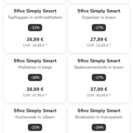
5five Simply Smart
5five Simply Smart
Topflappen in anthrazitfarben
Organizer in braun
-
22
%
-
17
%
26,99 €
27,99 €
UVP
:
34,99 €
*
UVP
:
33,99 €
*
5five Simply Smart
5five Simply Smart
Mülleimer in beige
Badewannenbrett in braun
-
18
%
-
17
%
38,99 €
37,99 €
UVP
:
47,99 €
*
UVP
:
45,99 €
*
5five Simply Smart
5five Simply Smart
Küchensieb in silbern
Brotkasten in transparent
-
22
%
-
24
%