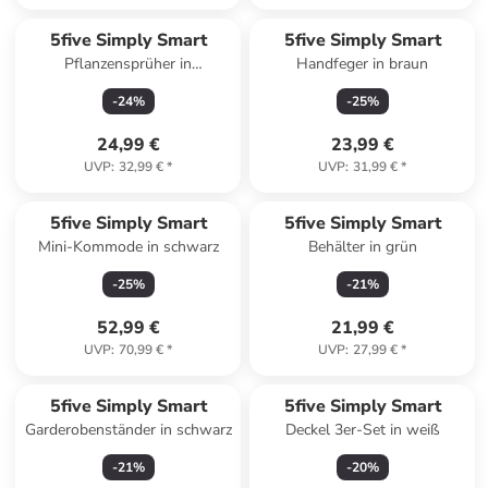
5five Simply Smart
5five Simply Smart
Pflanzensprüher in
Handfeger in braun
transparent
-
24
%
-
25
%
24,99 €
23,99 €
UVP
:
32,99 €
*
UVP
:
31,99 €
*
5five Simply Smart
5five Simply Smart
Mini-Kommode in schwarz
Behälter in grün
-
25
%
-
21
%
52,99 €
21,99 €
UVP
:
70,99 €
*
UVP
:
27,99 €
*
5five Simply Smart
5five Simply Smart
Garderobenständer in schwarz
Deckel 3er-Set in weiß
-
21
%
-
20
%