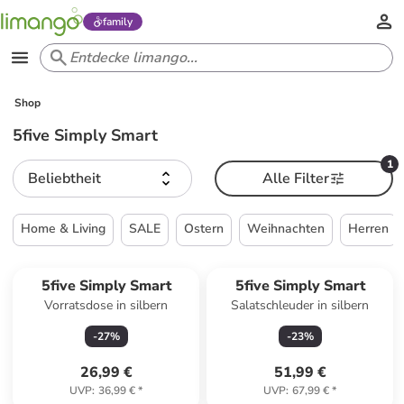
family
Shop
5five Simply Smart
1
Beliebtheit
Alle Filter
Home & Living
SALE
Ostern
Weihnachten
Herren
5five Simply Smart
5five Simply Smart
Vorratsdose in silbern
Salatschleuder in silbern
-
27
%
-
23
%
26,99 €
51,99 €
UVP
:
36,99 €
*
UVP
:
67,99 €
*