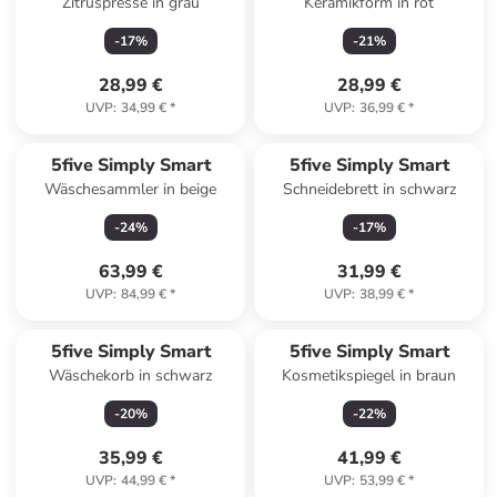
Zitruspresse in grau
Keramikform in rot
-
17
%
-
21
%
28,99 €
28,99 €
UVP
:
34,99 €
*
UVP
:
36,99 €
*
5five Simply Smart
5five Simply Smart
Wäschesammler in beige
Schneidebrett in schwarz
-
24
%
-
17
%
63,99 €
31,99 €
UVP
:
84,99 €
*
UVP
:
38,99 €
*
5five Simply Smart
5five Simply Smart
Wäschekorb in schwarz
Kosmetikspiegel in braun
-
20
%
-
22
%
35,99 €
41,99 €
UVP
:
44,99 €
*
UVP
:
53,99 €
*