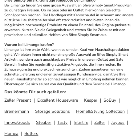
5five Simply Smart: Günstige Angebote bei Limango
Bei Limango finden Sie eine große Auswahl an 5five Simply Smart Produkten 
zu günstigen Preisen. Ob im Sale oder im Outlet, hier können Sie echte 
Schnäppchen machen. Die Handfeger mit Kehrschaufel in schwarz und andere 
nützliche Haushaltshelfer sind oft stark reduziert und bieten Ihnen die 
Möglichkeit, hochwertige Produkte zu einem Bruchteil des Originalpreises zu 
erwerben. Nutzen Sie die Gelegenheit und statten Sie Ihr Zuhause mit den 
praktischen und stilvollen Helfern von 5five Simply Smart aus.
Warum bei Limango kaufen?
Limango ist Ihre erste Wahl, wenn es um den Kauf von Haushaltsprodukten 
geht. Wir bieten Ihnen nicht nur eine große Auswahl an 5five Simply Smart 
Artikeln, sondern auch unschlagbare Preise. In unserem Outlet und Sale 
Bereich finden Sie regelmäßig attraktive Angebote, die Ihnen helfen, Ihr 
Zuhause günstig und praktisch einzurichten. Zudem garantieren wir eine 
schnelle Lieferung und einen zuverlässigen Kundenservice, damit Sie Ihre 
neuen Haushaltshelfer so schnell wie möglich in Empfang nehmen können. 
Überzeugen Sie sich selbst von der Qualität und dem Service bei Limango.
Das könnte Dir auch gefallen
:
Zeller Present
Excellent Houseware
Kesper
SoBuy
Bremermann
Storage Solutions
Home&Styling Collection
InnovaGoods
Steuber
Tasty
Intirilife
Zeller
Joybos
Homea
Butlers