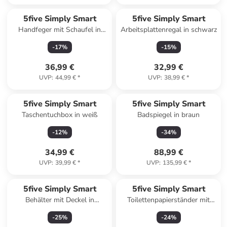
5five Simply Smart
5five Simply Smart
Handfeger mit Schaufel in
Arbeitsplattenregal in schwarz
schwarz
-
17
%
-
15
%
36,99 €
32,99 €
UVP
:
44,99 €
*
UVP
:
38,99 €
*
5five Simply Smart
5five Simply Smart
Taschentuchbox in weiß
Badspiegel in braun
-
12
%
-
34
%
34,99 €
88,99 €
UVP
:
39,99 €
*
UVP
:
135,99 €
*
5five Simply Smart
5five Simply Smart
Behälter mit Deckel in
Toilettenpapierständer mit
schwarz
WC-Bürste in weiß
-
25
%
-
24
%