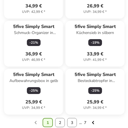
34,99 €
26,99 €
UVP
:
42,99 €
*
UVP
:
34,99 €
*
5five Simply Smart
5five Simply Smart
Schmuck-Organizer in
Küchensieb in silbern
transparent
-
21
%
-
19
%
36,99 €
33,99 €
UVP
:
46,99 €
*
UVP
:
41,99 €
*
5five Simply Smart
5five Simply Smart
Aufbewahrungsbox in gelb
Besteckabtropfer in
mehrfarben
-
25
%
-
25
%
25,99 €
25,99 €
UVP
:
34,99 €
*
UVP
:
34,99 €
*
1
2
3
...
7