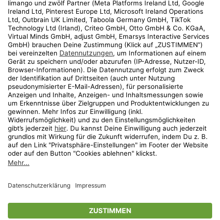
Kundenservice
Shop
Aktionen
Travel
limango.nl
limango.pl