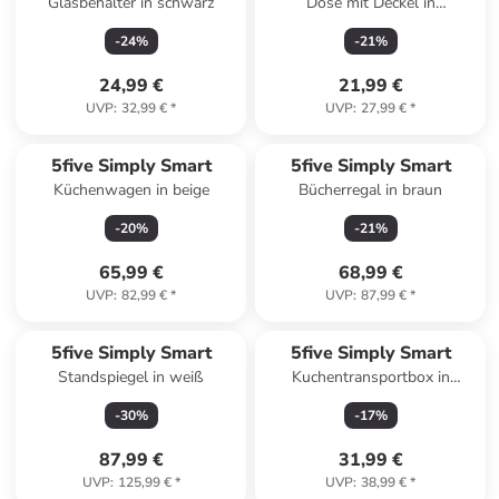
Glasbehälter in schwarz
Dose mit Deckel in
transparent
-
24
%
-
21
%
24,99 €
21,99 €
UVP
:
32,99 €
*
UVP
:
27,99 €
*
5five Simply Smart
5five Simply Smart
Küchenwagen in beige
Bücherregal in braun
-
20
%
-
21
%
65,99 €
68,99 €
UVP
:
82,99 €
*
UVP
:
87,99 €
*
5five Simply Smart
5five Simply Smart
Standspiegel in weiß
Kuchentransportbox in
transparent
-
30
%
-
17
%
87,99 €
31,99 €
UVP
:
125,99 €
*
UVP
:
38,99 €
*