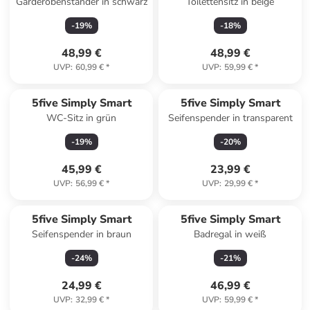
Garderobenständer in schwarz
Toilettensitz in beige
-
19
%
-
18
%
48,99 €
48,99 €
UVP
:
60,99 €
*
UVP
:
59,99 €
*
5five Simply Smart
5five Simply Smart
WC-Sitz in grün
Seifenspender in transparent
-
19
%
-
20
%
45,99 €
23,99 €
UVP
:
56,99 €
*
UVP
:
29,99 €
*
5five Simply Smart
5five Simply Smart
Seifenspender in braun
Badregal in weiß
-
24
%
-
21
%
24,99 €
46,99 €
UVP
:
32,99 €
*
UVP
:
59,99 €
*