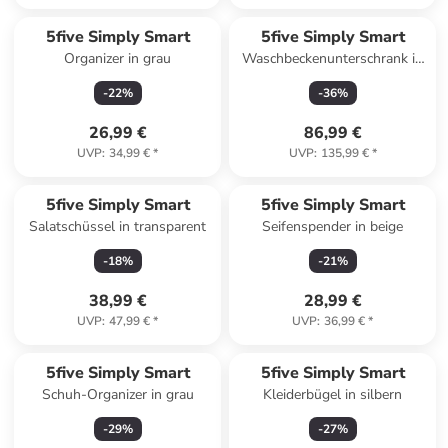
5five Simply Smart
5five Simply Smart
Organizer in grau
Waschbeckenunterschrank in
weiß
-
22
%
-
36
%
26,99 €
86,99 €
UVP
:
34,99 €
*
UVP
:
135,99 €
*
5five Simply Smart
5five Simply Smart
Salatschüssel in transparent
Seifenspender in beige
-
18
%
-
21
%
38,99 €
28,99 €
UVP
:
47,99 €
*
UVP
:
36,99 €
*
5five Simply Smart
5five Simply Smart
Schuh-Organizer in grau
Kleiderbügel in silbern
-
29
%
-
27
%