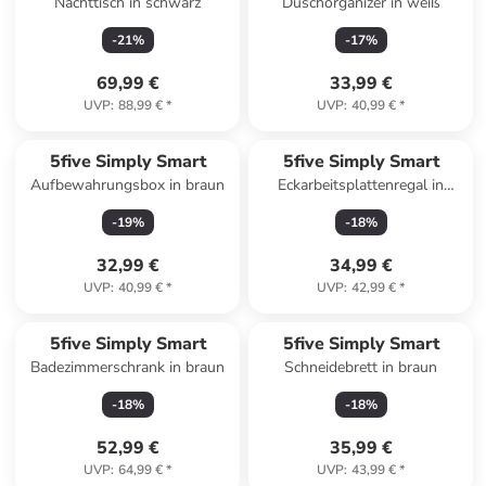
Nachttisch in schwarz
Duschorganizer in weiß
-
21
%
-
17
%
69,99 €
33,99 €
UVP
:
88,99 €
*
UVP
:
40,99 €
*
5five Simply Smart
5five Simply Smart
Aufbewahrungsbox in braun
Eckarbeitsplattenregal in
schwarz
-
19
%
-
18
%
32,99 €
34,99 €
UVP
:
40,99 €
*
UVP
:
42,99 €
*
5five Simply Smart
5five Simply Smart
Badezimmerschrank in braun
Schneidebrett in braun
-
18
%
-
18
%
52,99 €
35,99 €
UVP
:
64,99 €
*
UVP
:
43,99 €
*