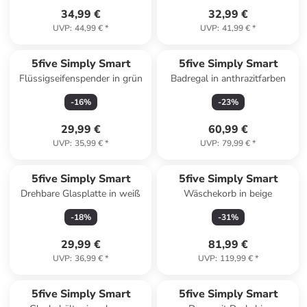
34,99 €
32,99 €
UVP
:
44,99 €
*
UVP
:
41,99 €
*
5five Simply Smart
5five Simply Smart
Flüssigseifenspender in grün
Badregal in anthrazitfarben
-
16
%
-
23
%
29,99 €
60,99 €
UVP
:
35,99 €
*
UVP
:
79,99 €
*
5five Simply Smart
5five Simply Smart
Drehbare Glasplatte in weiß
Wäschekorb in beige
-
18
%
-
31
%
29,99 €
81,99 €
UVP
:
36,99 €
*
UVP
:
119,99 €
*
5five Simply Smart
5five Simply Smart