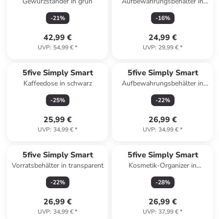
Gewürzständer in grün
Aufbewahrungsbehälter in
grün
-
21
%
-
16
%
42,99 €
24,99 €
UVP
:
54,99 €
*
UVP
:
29,99 €
*
5five Simply Smart
5five Simply Smart
Kaffeedose in schwarz
Aufbewahrungsbehälter in
grün
-
25
%
-
22
%
25,99 €
26,99 €
UVP
:
34,99 €
*
UVP
:
34,99 €
*
5five Simply Smart
5five Simply Smart
Vorratsbehälter in transparent
Kosmetik-Organizer in
transparent
-
22
%
-
28
%
26,99 €
26,99 €
UVP
:
34,99 €
*
UVP
:
37,99 €
*