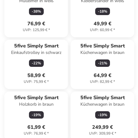
Mülleimer in weiß
Kleiderständer in weiß
-
38
%
-
18
%
76,99 €
49,99 €
UVP
:
125,99 €
*
UVP
:
60,99 €
*
5five Simply Smart
5five Simply Smart
Einkaufstrolley in schwarz
Küchenwagen in braun
-
22
%
-
21
%
58,99 €
64,99 €
UVP
:
75,99 €
*
UVP
:
82,99 €
*
5five Simply Smart
5five Simply Smart
Holzkorb in braun
Küchenwagen in braun
-
19
%
-
19
%
61,99 €
249,99 €
UVP
:
76,99 €
*
UVP
:
309,99 €
*