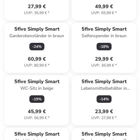
27,99 €
49,99 €
UVP
:
35,99 €
*
UVP
:
65,99 €
*
5five Simply Smart
5five Simply Smart
Garderobenständer in braun
Seifenspender in braun
-
24
%
-
18
%
60,99 €
29,99 €
UVP
:
80,99 €
*
UVP
:
36,99 €
*
5five Simply Smart
5five Simply Smart
WC-Sitz in beige
Lebensmittelbehälter in
transparent
-
19
%
-
14
%
45,99 €
23,99 €
UVP
:
56,99 €
*
UVP
:
27,99 €
*
5five Simply Smart
5five Simply Smart