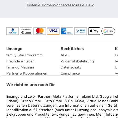
Kisten & Körbe
|
Wohnaccessoires & Deko
limango
Rechtliches
K
family Star Programm
AGB
L
Freunde einladen
Widerrufsbelehrung
R
limango Magazin
Datenschutz
U
Partner & Kooperationen
Compliance
V
Jobs
Impressum
G
Presse
Privatsphäre-Einstellungen
Mediadaten
Geschenkgutscheinbedingungen