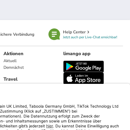
Help Center
ichere Verbindung
Jetzt auch per Live-Chat erreichbar!
Aktionen
limango app
Aktuell
Demnächst
Travel
Reiseangebote
limango.nl
limango.pl