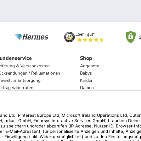
S
undenservice
Shop
ieferung & Versandkosten
Angebote
ücksendungen / Reklamationen
Babys
mwelt & Entsorgung
Kinder
ertrag widerrufen
Damen
esetzliche Gewährleistung und Reparatur
Herren
Wohnen
Trachten
Marken