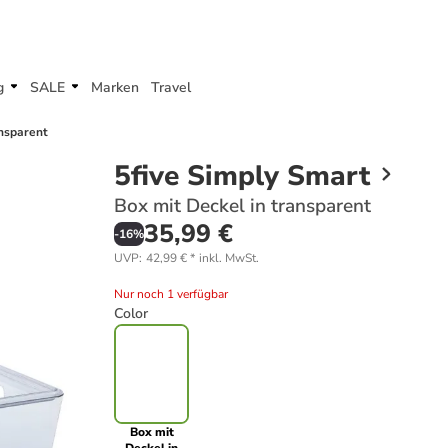
g
SALE
Marken
Travel
ansparent
5five Simply Smart
Box mit Deckel in transparent
35,99 €
-
16
%
UVP
:
42,99 €
*
inkl. MwSt.
Nur noch 1 verfügbar
Color
Box mit