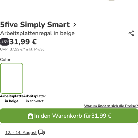
5five Simply Smart
Arbeitsplattenregal in beige
31,99 €
-
15
%
UVP
:
37,99 €
*
inkl. MwSt.
Color
Arbeitsplattenregal
Arbeitsplattenregal
in beige
in schwarz
Warum ändern sich die Preise?
In den Warenkorb für
31,99 €
12. - 14. August