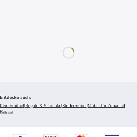
Entdecke auch
:
Kindermöbel
|
Regale & Schränke
|
Kindermöbel
|
Möbel für Zuhause
|
Regale