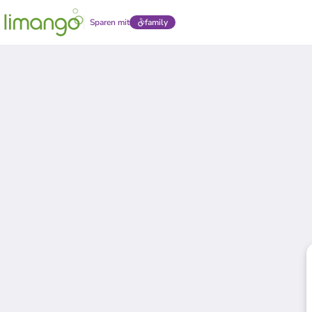
Sparen mit
family