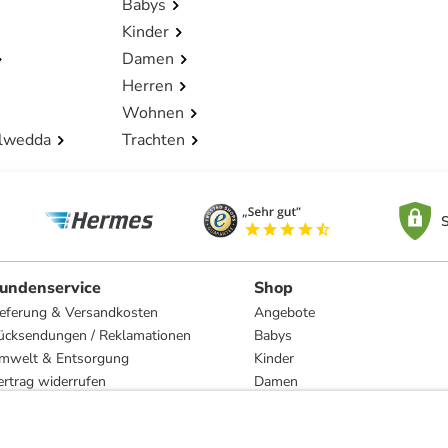
Babys
Kinder
Damen
Herren
Wohnen
lwedda
Trachten
S
undenservice
Shop
ieferung & Versandkosten
Angebote
ücksendungen / Reklamationen
Babys
mwelt & Entsorgung
Kinder
ertrag widerrufen
Damen
esetzliche Gewährleistung und Reparatur
Herren
Wohnen