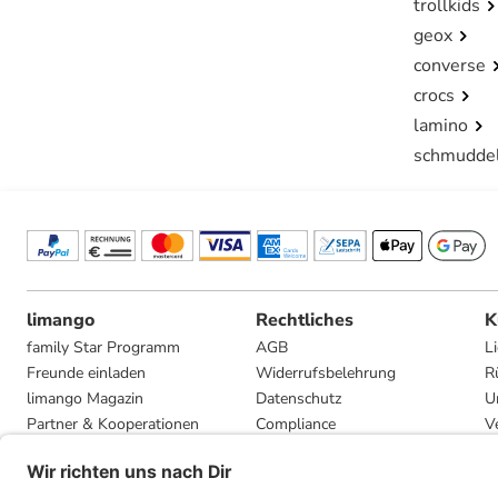
trollkids
geox
converse
crocs
lamino
schmudde
limango
Rechtliches
K
family Star Programm
AGB
L
Freunde einladen
Widerrufsbelehrung
R
limango Magazin
Datenschutz
U
Partner & Kooperationen
Compliance
V
Jobs
Impressum
G
Presse
Privatsphäre-Einstellungen