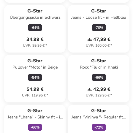
G-Star
G-Star
Übergangsjacke in Schwarz
Jeans - Loose fit - in Hellblau
-
64
%
-
70
%
34,99 €
47,99 €
ab
:
UVP
:
99,95 €
*
UVP
:
160,00 €
*
G-Star
G-Star
Pullover "Moto" in Beige
Rock "Fluid" in Khaki
-
54
%
-
66
%
54,99 €
42,99 €
ab
:
UVP
:
119,95 €
*
UVP
:
129,95 €
*
family
rabatt
family
rabatt
G-Star
G-Star
Jeans "Lhana" - Skinny fit - in
Jeans "Virjinya "- Regular fit -
Anthrazit
in Blau
-
66
%
-
72
%