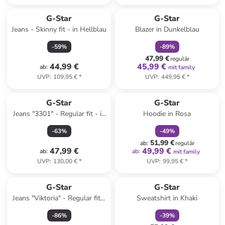
family
rabatt
G-Star
G-Star
Jeans - Skinny fit - in Hellblau
Blazer in Dunkelblau
-
59
%
-
89
%
47,99 €
regulär
44,99 €
45,99 €
ab
:
mit family
UVP
:
109,95 €
*
UVP
:
449,95 €
*
family
rabatt
G-Star
G-Star
Jeans "3301" - Regular fit - in
Hoodie in Rosa
Anthrazit
-
63
%
-
49
%
51,99 €
ab
:
regulär
47,99 €
49,99 €
ab
:
ab
:
mit family
UVP
:
130,00 €
*
UVP
:
99,95 €
*
family
rabatt
G-Star
G-Star
Jeans "Viktoria" - Regular fit -
Sweatshirt in Khaki
in Dunkelblau
-
86
%
-
39
%