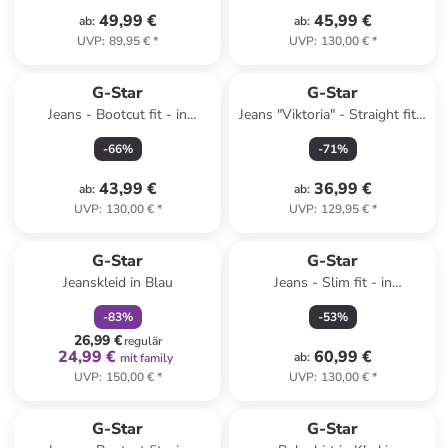
49,99 €
45,99 €
ab
:
ab
:
UVP
:
89,95 €
*
UVP
:
130,00 €
*
G-Star
G-Star
Jeans - Bootcut fit - in
Jeans "Viktoria" - Straight fit -
Schwarz
in Grau
-
66
%
-
71
%
43,99 €
36,99 €
ab
:
ab
:
UVP
:
130,00 €
*
UVP
:
129,95 €
*
family
rabatt
G-Star
G-Star
Jeanskleid in Blau
Jeans - Slim fit - in
Dunkelblau
-
83
%
-
53
%
26,99 €
regulär
24,99 €
60,99 €
ab
:
mit family
UVP
:
150,00 €
*
UVP
:
130,00 €
*
G-Star
G-Star