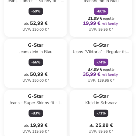
Jeans "Lancet" - Skinny fit - in
Jeanshemd in Blau
Anthrazit
-
59
%
-
80
%
21,99 €
regulär
52,99 €
19,99 €
ab
:
mit family
UVP
:
130,00 €
*
UVP
:
99,95 €
*
family
rabatt
G-Star
G-Star
Jeanskleid in Blau
Jeans "Viktoria" - Regular fit -
in Hellblau
-
66
%
-
74
%
37,99 €
regulär
50,99 €
35,99 €
ab
:
mit family
UVP
:
150,00 €
*
UVP
:
139,95 €
*
G-Star
G-Star
Jeans - Super Skinny fit - in
Kleid in Schwarz
Blau
-
83
%
-
71
%
19,99 €
25,99 €
ab
:
ab
:
UVP
:
119,95 €
*
UVP
:
89,95 €
*