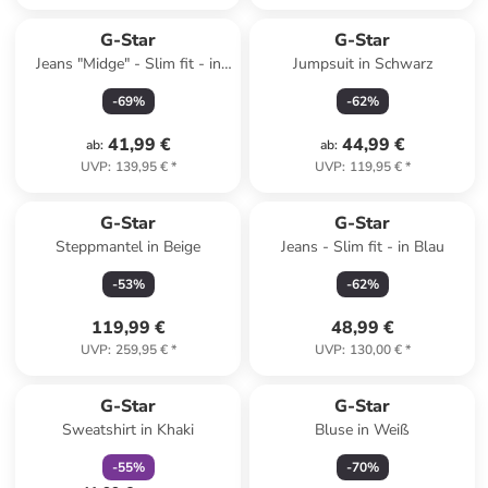
G-Star
G-Star
Jeans "Midge" - Slim fit - in
Jumpsuit in Schwarz
Weiß
-
69
%
-
62
%
41,99 €
44,99 €
ab
:
ab
:
UVP
:
139,95 €
*
UVP
:
119,95 €
*
G-Star
G-Star
Steppmantel in Beige
Jeans - Slim fit - in Blau
-
53
%
-
62
%
119,99 €
48,99 €
UVP
:
259,95 €
*
UVP
:
130,00 €
*
family
rabatt
G-Star
G-Star
Sweatshirt in Khaki
Bluse in Weiß
-
55
%
-
70
%