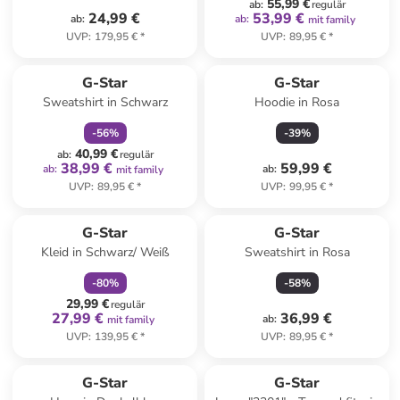
55,99 €
ab
:
regulär
24,99 €
53,99 €
ab
:
ab
:
mit family
UVP
:
179,95 €
*
UVP
:
89,95 €
*
family
rabatt
G-Star
G-Star
Sweatshirt in Schwarz
Hoodie in Rosa
-
56
%
-
39
%
40,99 €
ab
:
regulär
38,99 €
59,99 €
ab
:
ab
:
mit family
UVP
:
89,95 €
*
UVP
:
99,95 €
*
family
rabatt
G-Star
G-Star
Kleid in Schwarz/ Weiß
Sweatshirt in Rosa
-
80
%
-
58
%
29,99 €
regulär
27,99 €
36,99 €
ab
:
mit family
UVP
:
139,95 €
*
UVP
:
89,95 €
*
G-Star
G-Star