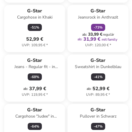
family
rabatt
G-Star
G-Star
Cargohose in Khaki
Jeansrock in Anthrazit
-
51
%
-
73
%
33,99 €
ab
:
regulär
52,99 €
31,99 €
ab
:
mit family
UVP
:
109,95 €
*
UVP
:
120,00 €
*
G-Star
G-Star
Jeans - Regular fit - in
Sweatshirt in Dunkelblau
Hellblau
-
68
%
-
41
%
37,99 €
52,99 €
ab
:
ab
:
UVP
:
119,95 €
*
UVP
:
89,95 €
*
G-Star
G-Star
Cargohose "Judee" in
Pullover in Schwarz
Dunkelblau
-
64
%
-
47
%