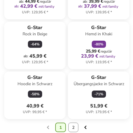
44,99 €
39,99 €
ab
:
regulär
ab
:
regulär
42,99 €
37,99 €
ab
:
ab
:
mit family
mit family
UVP
:
129,95 €
*
UVP
:
139,95 €
*
family
rabatt
G-Star
G-Star
Rock in Beige
Hemd in Khaki
-
64
%
-
80
%
25,99 €
regulär
45,99 €
23,99 €
ab
:
mit family
UVP
:
129,95 €
*
UVP
:
119,95 €
*
G-Star
G-Star
Hoodie in Schwarz
Übergangsjacke in Schwarz
-
58
%
-
71
%
40,99 €
51,99 €
UVP
:
99,95 €
*
UVP
:
179,95 €
*
1
2