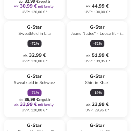
32,99 €
ab
:
regulär
30,99 €
44,99 €
ab
:
ab
:
mit family
UVP
:
120,00 €
*
UVP
:
130,00 €
*
G-Star
G-Star
Sweatkleid in Lila
Jeans "Judee" - Loose fit - in
Blau
-
72
%
-
62
%
32,99 €
51,99 €
ab
:
ab
:
UVP
:
120,00 €
*
UVP
:
139,95 €
*
family
rabatt
G-Star
G-Star
Sweatkleid in Schwarz
Shirt in Khaki
-
71
%
-
19
%
35,99 €
ab
:
regulär
33,99 €
23,99 €
ab
:
ab
:
mit family
UVP
:
120,00 €
*
UVP
:
29,95 €
*
family
rabatt
G-Star
G-Star