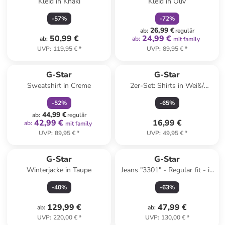
Kleid in Khaki
Kleid in Oliv
-
57
%
-
72
%
26,99 €
ab
:
regulär
50,99 €
24,99 €
ab
:
ab
:
mit family
UVP
:
119,95 €
*
UVP
:
89,95 €
*
family
rabatt
G-Star
G-Star
Sweatshirt in Creme
2er-Set: Shirts in Weiß/
Dunkelblau
-
52
%
-
65
%
44,99 €
ab
:
regulär
42,99 €
16,99 €
ab
:
mit family
UVP
:
89,95 €
*
UVP
:
49,95 €
*
G-Star
G-Star
Winterjacke in Taupe
Jeans "3301" - Regular fit - in
Dunkelblau
-
40
%
-
63
%
129,99 €
47,99 €
ab
:
ab
:
UVP
:
220,00 €
*
UVP
:
130,00 €
*