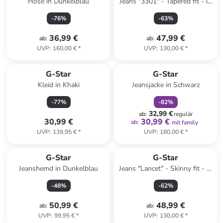
Hose in Dunkelblau
Jeans "3301" - Tapered fit - in
Blau
-
76
%
-
63
%
36,99 €
47,99 €
ab
:
ab
:
UVP
:
160,00 €
*
UVP
:
130,00 €
*
family
rabatt
G-Star
G-Star
Kleid in Khaki
Jeansjacke in Schwarz
-
77
%
-
82
%
32,99 €
ab
:
regulär
30,99 €
30,99 €
ab
:
mit family
UVP
:
139,95 €
*
UVP
:
180,00 €
*
G-Star
G-Star
Jeanshemd in Dunkelblau
Jeans "Lancet" - Skinny fit - in
Dunkelblau
-
48
%
-
62
%
50,99 €
48,99 €
ab
:
ab
:
UVP
:
99,95 €
*
UVP
:
130,00 €
*