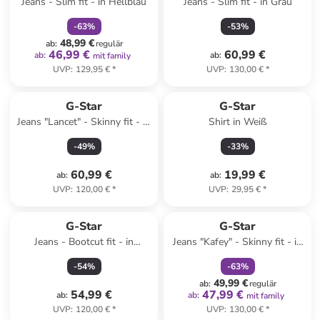
Jeans - Slim fit - in Hellblau
Jeans - Slim fit - in Grau
-
63
%
-
53
%
48,99 €
ab
:
regulär
46,99 €
60,99 €
ab
:
ab
:
mit family
UVP
:
129,95 €
*
UVP
:
130,00 €
*
G-Star
G-Star
Jeans "Lancet" - Skinny fit - in
Shirt in Weiß
Dunkelblau
-
49
%
-
33
%
60,99 €
19,99 €
ab
:
ab
:
UVP
:
120,00 €
*
UVP
:
29,95 €
*
family
rabatt
G-Star
G-Star
Jeans - Bootcut fit - in
Jeans "Kafey" - Skinny fit - in
Anthrazit
Blau
-
54
%
-
63
%
49,99 €
ab
:
regulär
54,99 €
47,99 €
ab
:
ab
:
mit family
UVP
:
120,00 €
*
UVP
:
130,00 €
*