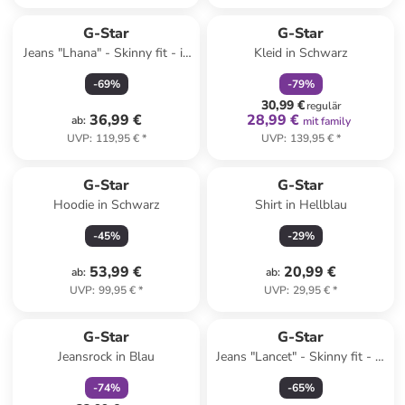
family
rabatt
G-Star
G-Star
Jeans "Lhana" - Skinny fit - in
Kleid in Schwarz
Blau
-
69
%
-
79
%
30,99 €
regulär
36,99 €
28,99 €
ab
:
mit family
UVP
:
119,95 €
*
UVP
:
139,95 €
*
G-Star
G-Star
Hoodie in Schwarz
Shirt in Hellblau
-
45
%
-
29
%
53,99 €
20,99 €
ab
:
ab
:
UVP
:
99,95 €
*
UVP
:
29,95 €
*
family
rabatt
G-Star
G-Star
Jeansrock in Blau
Jeans "Lancet" - Skinny fit - in
Dunkelblau
-
74
%
-
65
%