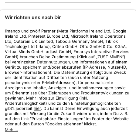
limango
Rechtliches
Kundenservice
Shop
Aktionen
Travel