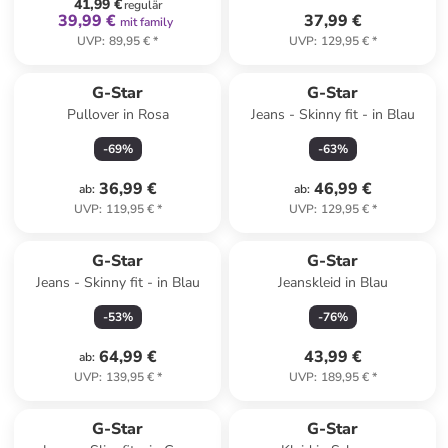
41,99 €
regulär
39,99 €
37,99 €
mit family
UVP
:
89,95 €
*
UVP
:
129,95 €
*
G-Star
G-Star
Pullover in Rosa
Jeans - Skinny fit - in Blau
-
69
%
-
63
%
36,99 €
46,99 €
ab
:
ab
:
UVP
:
119,95 €
*
UVP
:
129,95 €
*
G-Star
G-Star
Jeans - Skinny fit - in Blau
Jeanskleid in Blau
-
53
%
-
76
%
64,99 €
43,99 €
ab
:
UVP
:
139,95 €
*
UVP
:
189,95 €
*
G-Star
G-Star