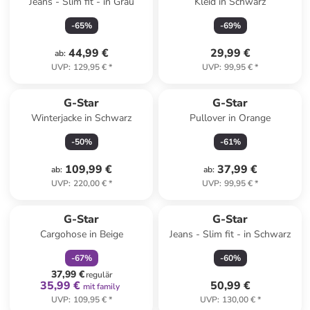
Jeans - Slim fit - in Grau
Kleid in Schwarz
-
65
%
-
69
%
44,99 €
29,99 €
ab
:
UVP
:
129,95 €
*
UVP
:
99,95 €
*
G-Star
G-Star
Winterjacke in Schwarz
Pullover in Orange
-
50
%
-
61
%
109,99 €
37,99 €
ab
:
ab
:
UVP
:
220,00 €
*
UVP
:
99,95 €
*
family
rabatt
G-Star
G-Star
Cargohose in Beige
Jeans - Slim fit - in Schwarz
-
67
%
-
60
%
37,99 €
regulär
35,99 €
50,99 €
mit family
UVP
:
109,95 €
*
UVP
:
130,00 €
*