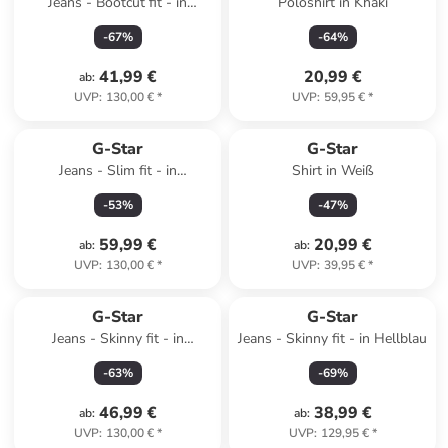
Jeans - Bootcut fit - in
Poloshirt in Khaki
Dunkelblau
-
67
%
-
64
%
41,99 €
20,99 €
ab
:
UVP
:
130,00 €
*
UVP
:
59,95 €
*
G-Star
G-Star
Jeans - Slim fit - in
Shirt in Weiß
Dunkelblau
-
53
%
-
47
%
59,99 €
20,99 €
ab
:
ab
:
UVP
:
130,00 €
*
UVP
:
39,95 €
*
G-Star
G-Star
Jeans - Skinny fit - in
Jeans - Skinny fit - in Hellblau
Anthrazit
-
63
%
-
69
%
46,99 €
38,99 €
ab
:
ab
:
UVP
:
130,00 €
*
UVP
:
129,95 €
*