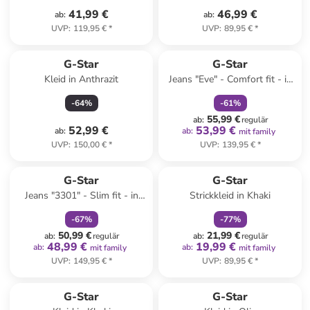
41,99 €
46,99 €
ab
:
ab
:
UVP
:
119,95 €
*
UVP
:
89,95 €
*
family
rabatt
G-Star
G-Star
Kleid in Anthrazit
Jeans "Eve" - Comfort fit - in
Grau
-
64
%
-
61
%
55,99 €
ab
:
regulär
52,99 €
53,99 €
ab
:
ab
:
mit family
UVP
:
150,00 €
*
UVP
:
139,95 €
*
family
rabatt
family
rabatt
G-Star
G-Star
Jeans "3301" - Slim fit - in
Strickkleid in Khaki
Hellblau
-
67
%
-
77
%
50,99 €
21,99 €
ab
:
regulär
ab
:
regulär
48,99 €
19,99 €
ab
:
ab
:
mit family
mit family
UVP
:
149,95 €
*
UVP
:
89,95 €
*
family
rabatt
G-Star
G-Star