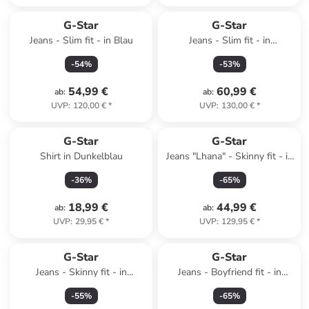
G-Star
G-Star
Jeans - Slim fit - in Blau
Jeans - Slim fit - in
Dunkelblau
-
54
%
-
53
%
54,99 €
60,99 €
ab
:
ab
:
UVP
:
120,00 €
*
UVP
:
130,00 €
*
G-Star
G-Star
Shirt in Dunkelblau
Jeans "Lhana" - Skinny fit - in
Hellblau
-
36
%
-
65
%
18,99 €
44,99 €
ab
:
ab
:
UVP
:
29,95 €
*
UVP
:
129,95 €
*
G-Star
G-Star
Jeans - Skinny fit - in
Jeans - Boyfriend fit - in
Dunkelblau
Anthrazit
-
55
%
-
65
%