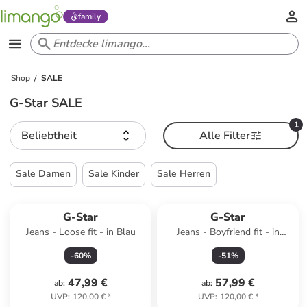
family
Shop
SALE
G-Star SALE
1
Beliebtheit
Alle Filter
Sale Damen
Sale Kinder
Sale Herren
G-Star
G-Star
Jeans - Loose fit - in Blau
Jeans - Boyfriend fit - in
Anthrazit
-
60
%
-
51
%
47,99 €
57,99 €
ab
:
ab
:
UVP
:
120,00 €
*
UVP
:
120,00 €
*