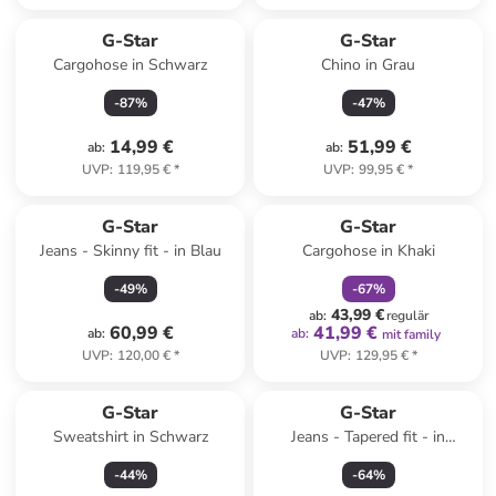
G-Star
G-Star
Cargohose in Schwarz
Chino in Grau
-
87
%
-
47
%
14,99 €
51,99 €
ab
:
ab
:
UVP
:
119,95 €
*
UVP
:
99,95 €
*
family
rabatt
G-Star
G-Star
Jeans - Skinny fit - in Blau
Cargohose in Khaki
-
49
%
-
67
%
43,99 €
ab
:
regulär
60,99 €
41,99 €
ab
:
ab
:
mit family
UVP
:
120,00 €
*
UVP
:
129,95 €
*
G-Star
G-Star
Sweatshirt in Schwarz
Jeans - Tapered fit - in
Hellblau
-
44
%
-
64
%