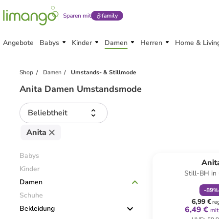
Sparen mit
family
Angebote
Babys
Kinder
Damen
Herren
Home & Livin
Shop
Damen
Umstands- & Stillmode
Anita Damen Umstandsmode
Beliebtheit
Anita
family
r
Babys
Anit
Kinder
Still-BH i
Damen
-
89
%
Schuhe
6,99 €
re
Bekleidung
6,49 €
mit