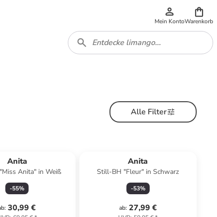
Mein Konto
Warenkorb
Alle Filter
Anita
Anita
 "Miss Anita" in Weiß
Still-BH "Fleur" in Schwarz
-
55
%
-
53
%
30,99 €
27,99 €
ab
:
ab
: