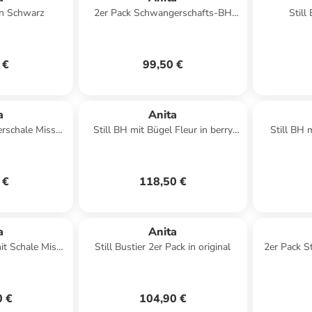
in Schwarz
2er Pack Schwangerschafts-BH
Still
Basic in Schwarz Schwarz
 €
99,50 €
a
Anita
erschale Miss
Still BH mit Bügel Fleur in berry
Still BH 
esert
berry
An
 €
118,50 €
a
Anita
mit Schale Miss
Still Bustier 2er Pack in original
2er Pack S
arz Schwarz
Lovely
0 €
104,90 €