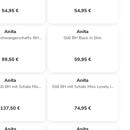
54,95 €
54,95 €
Anita
Anita
Schwangerschafts-BH
Still BH Basic in Skin
 in Schwarz Weiss
99,50 €
59,95 €
Anita
Anita
till BH mit Schale Miss
Still BH mit Schale Miss Lovely in
y in Desert Desert
rosewood
137,50 €
74,95 €
Anita
Anita