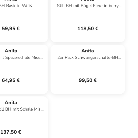
 BH Basic in Weiß
Still BH mit Bügel Fleur in berry
schwarz
59,95 €
118,50 €
Anita
Anita
mit Spacerschale Miss
2er Pack Schwangerschafts-BH
ita in Schwarz
Basic in Weiss Weiss
64,95 €
99,50 €
Anita
till BH mit Schale Miss
 in Desert Schwarz
137,50 €