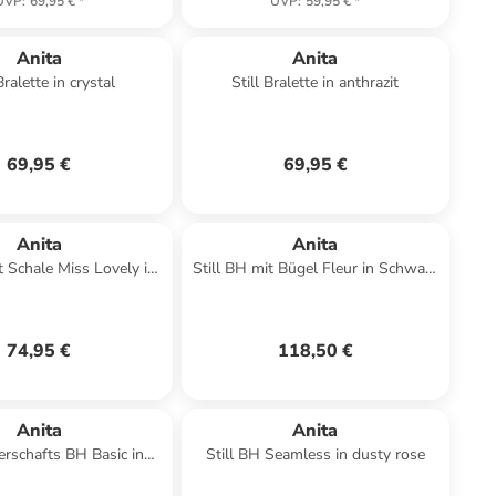
UVP
:
69,95 €
*
UVP
:
59,95 €
*
Anita
Anita
Bralette in crystal
Still Bralette in anthrazit
69,95 €
69,95 €
Anita
Anita
t Schale Miss Lovely in
Still BH mit Bügel Fleur in Schwarz
Schwarz
schwarz
74,95 €
118,50 €
Anita
Anita
rschafts BH Basic in
Still BH Seamless in dusty rose
Weiss