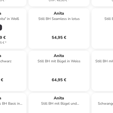
5 €
*
UVP
:
49,95 €
*
a
Anita
nita" in Weiß
Still BH Seamless in lotus
Still 
9 €
54,95 €
5 €
*
a
Anita
 Schwarz
Still BH mit Bügel in Weiss
Still BH mi
 €
64,95 €
a
Anita
 BH Basic in
Still BH mit Bügel und
Schwange
rz
Spacerschale Miss Anita in Desert