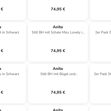
 €
74,95 €
a
Anita
el in Schwarz
Still BH mit Schale Miss Lovely in
2er Pack 
Desert
Basic
 €
74,95 €
a
Anita
s in Schwarz
Still BH mit Bügel und
2er Pack S
Spacerschale Miss Anita in Schwarz
Lovel
 €
74,95 €
a
Anita