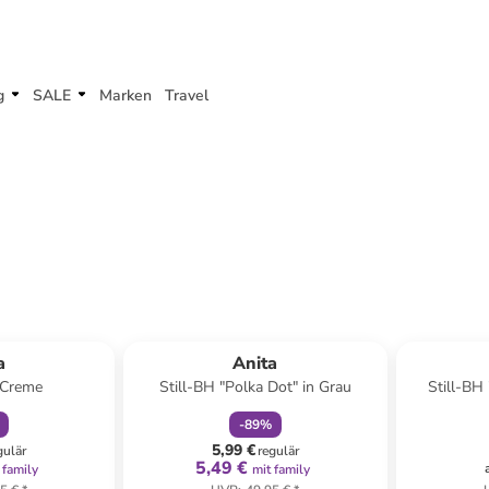
g
SALE
Marken
Travel
abatt
family
rabatt
a
Anita
n Creme
Still-BH "Polka Dot" in Grau
Still-BH
-
89
%
5,99 €
gulär
regulär
5,49 €
 family
mit family