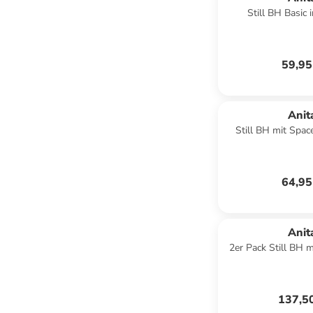
Still BH Basic 
59,95
Anit
Still BH mit Spac
Anita in D
64,95
Anit
2er Pack Still BH 
Lovely in Schw
137,5