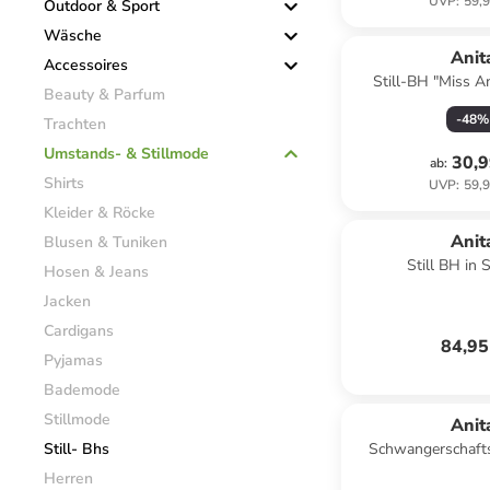
UVP
:
59,9
Outdoor & Sport
Wäsche
Anit
Accessoires
Still-BH "Miss A
Beauty & Parfum
-
48
%
Trachten
Umstands- & Stillmode
30,9
ab
:
Shirts
UVP
:
59,9
Kleider & Röcke
Anit
Blusen & Tuniken
Still BH in
Hosen & Jeans
Jacken
Cardigans
84,95
Pyjamas
Bademode
Stillmode
Anit
Still- Bhs
Schwangerschafts
Schwa
Herren