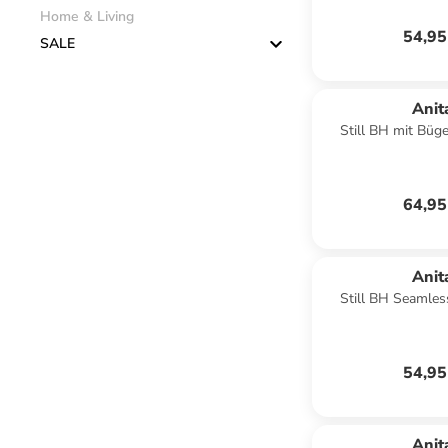
Home & Living
54,95
SALE
Anit
Still BH mit Büg
64,95
Anit
Still BH Seamles
54,95
Anit