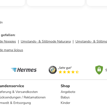
ln
 gefallen
:
de Noppies
Umstands- & Stillmode Naturana
Umstands- & Stillmo
de mama licious
S
undenservice
Shop
ieferung & Versandkosten
Angebote
ücksendungen / Reklamationen
Babys
mwelt & Entsorgung
Kinder