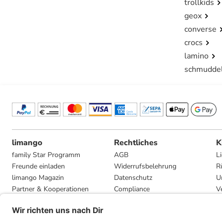
trollkids
geox
converse
crocs
lamino
schmudde
limango
Rechtliches
K
family Star Programm
AGB
L
Freunde einladen
Widerrufsbelehrung
R
limango Magazin
Datenschutz
U
Partner & Kooperationen
Compliance
V
Jobs
Impressum
G
Presse
Privatsphäre-Einstellungen