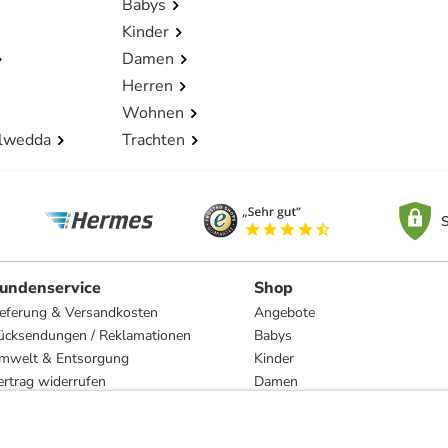
Babys
Kinder
Damen
Herren
Wohnen
lwedda
Trachten
S
undenservice
Shop
ieferung & Versandkosten
Angebote
ücksendungen / Reklamationen
Babys
mwelt & Entsorgung
Kinder
ertrag widerrufen
Damen
esetzliche Gewährleistung und Reparatur
Herren
Wohnen