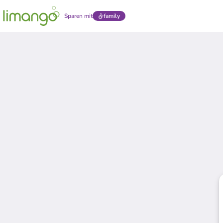
Sparen mit
family