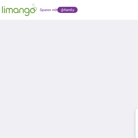
Sparen mit
family