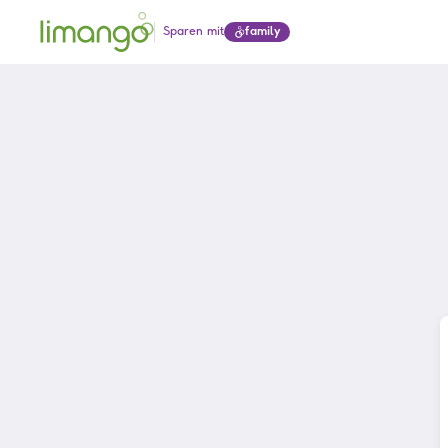
Sparen mit
family