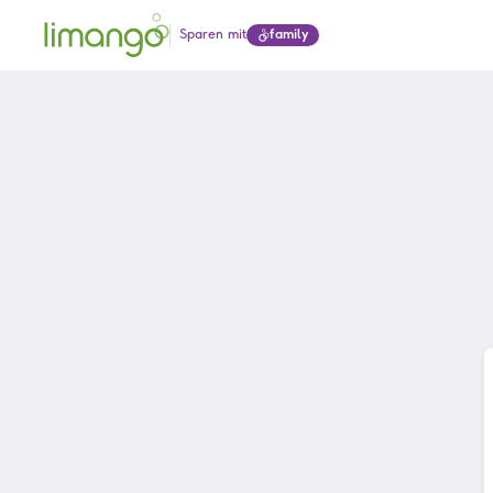
Sparen mit
family