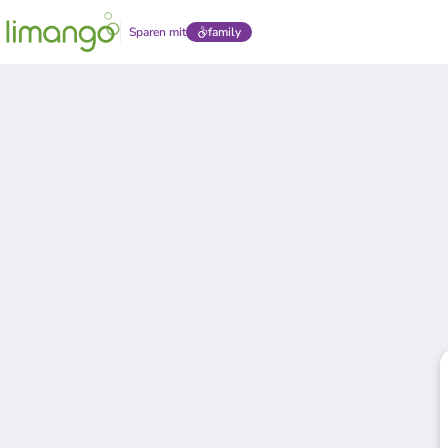
Sparen mit
family