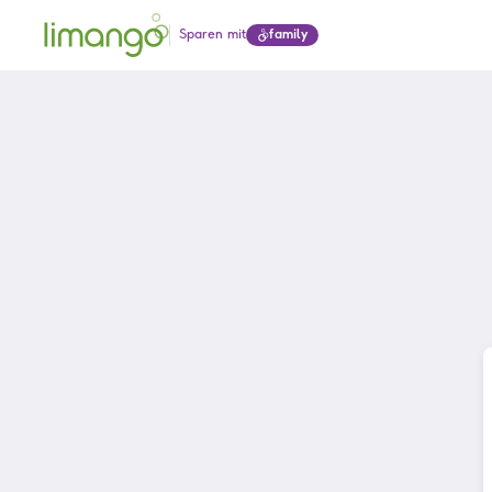
Sparen mit
family