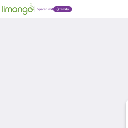
Sparen mit
family