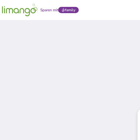
Sparen mit
family