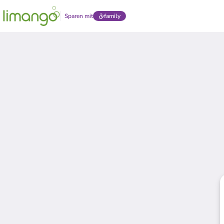
Sparen mit
family