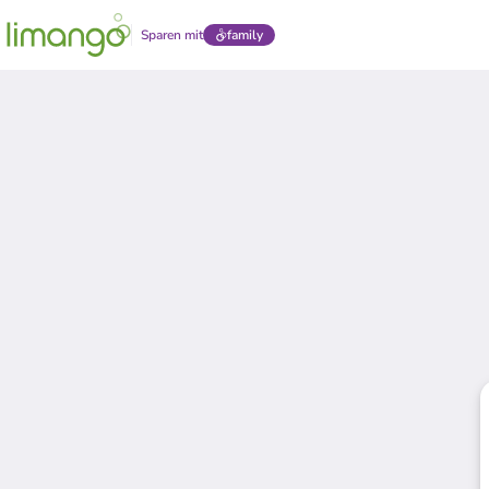
Sparen mit
family