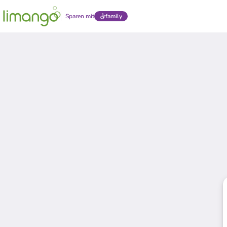
Sparen mit
family