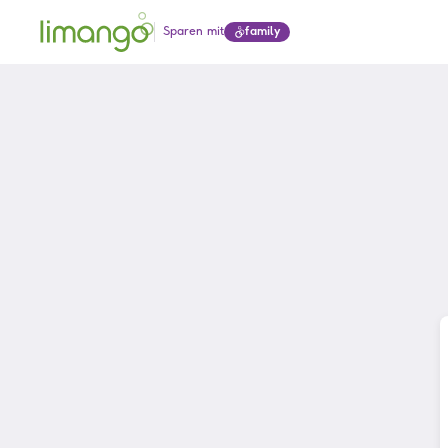
Sparen mit
family