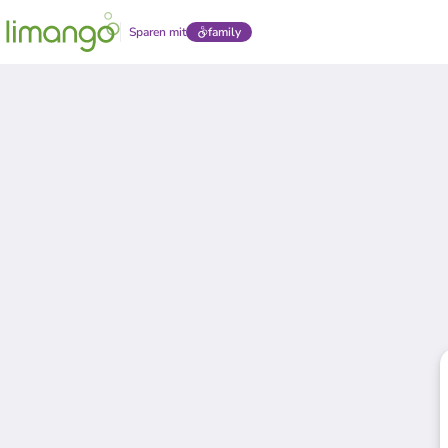
Sparen mit
family