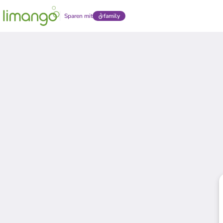
Sparen mit
family