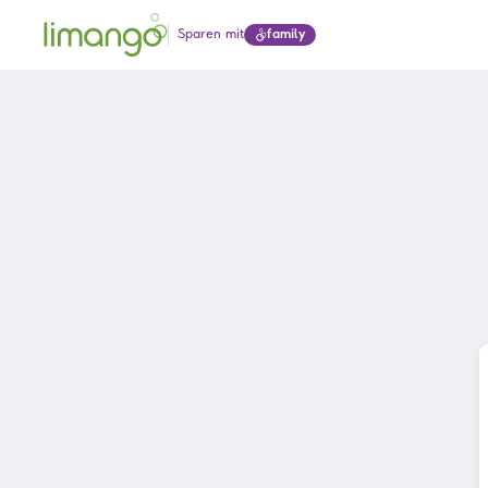
Sparen mit
family