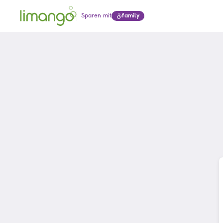
Sparen mit
family